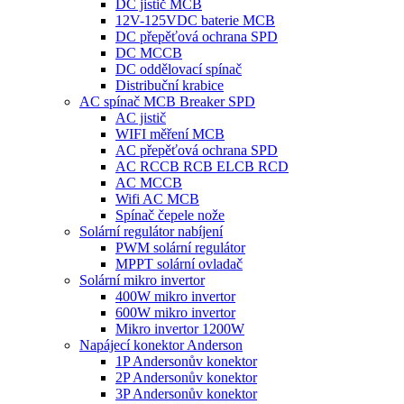
DC jistič MCB
12V-125VDC baterie MCB
DC přepěťová ochrana SPD
DC MCCB
DC oddělovací spínač
Distribuční krabice
AC spínač MCB Breaker SPD
AC jistič
WIFI měření MCB
AC přepěťová ochrana SPD
AC RCCB RCB ELCB RCD
AC MCCB
Wifi AC MCB
Spínač čepele nože
Solární regulátor nabíjení
PWM solární regulátor
MPPT solární ovladač
Solární mikro invertor
400W mikro invertor
600W mikro invertor
Mikro invertor 1200W
Napájecí konektor Anderson
1P Andersonův konektor
2P Andersonův konektor
3P Andersonův konektor