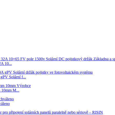
 10...
V Solární f...
 10mm M...
váleno