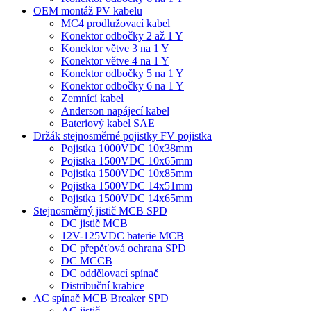
OEM montáž PV kabelu
MC4 prodlužovací kabel
Konektor odbočky 2 až 1 Y
Konektor větve 3 na 1 Y
Konektor větve 4 na 1 Y
Konektor odbočky 5 na 1 Y
Konektor odbočky 6 na 1 Y
Zemnící kabel
Anderson napájecí kabel
Bateriový kabel SAE
Držák stejnosměrné pojistky FV pojistka
Pojistka 1000VDC 10x38mm
Pojistka 1500VDC 10x65mm
Pojistka 1500VDC 10x85mm
Pojistka 1500VDC 14x51mm
Pojistka 1500VDC 14x65mm
Stejnosměrný jistič MCB SPD
DC jistič MCB
12V-125VDC baterie MCB
DC přepěťová ochrana SPD
DC MCCB
DC oddělovací spínač
Distribuční krabice
AC spínač MCB Breaker SPD
AC jistič