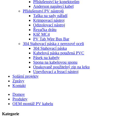
Příslušenství ke konektorům
Anderson napájecí kabel
Příslušenství PV nástrojů
Taška na sady nářadí
Krimpovací nástroj
Odizolovací nástroj
Řezačka drátu
Klíč MC4
PV Tab Wire Bus Bar
304 Stahovací páska z nerezové oceli
304 Stahovací páska
Kabelová páska potažená PVC
Pásek na kabely
Spona na kabelovou sponu
Opakovaně použitelný zip na krku
Upevňovací a řezací nástroj
Solární projekty
Zprávy
Kontakt
Domov
Produkty
OEM montáž PV kabelu
Kategorie