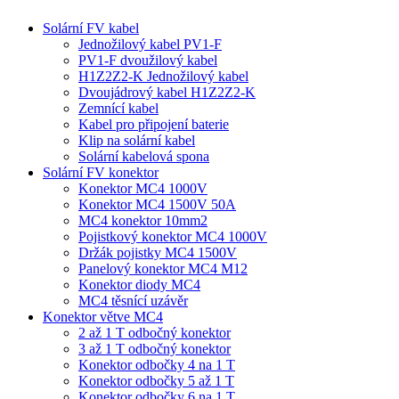
Solární FV kabel
Jednožilový kabel PV1-F
PV1-F dvoužilový kabel
H1Z2Z2-K Jednožilový kabel
Dvoujádrový kabel H1Z2Z2-K
Zemnící kabel
Kabel pro připojení baterie
Klip na solární kabel
Solární kabelová spona
Solární FV konektor
Konektor MC4 1000V
Konektor MC4 1500V 50A
MC4 konektor 10mm2
Pojistkový konektor MC4 1000V
Držák pojistky MC4 1500V
Panelový konektor MC4 M12
Konektor diody MC4
MC4 těsnící uzávěr
Konektor větve MC4
2 až 1 T odbočný konektor
3 až 1 T odbočný konektor
Konektor odbočky 4 na 1 T
Konektor odbočky 5 až 1 T
Konektor odbočky 6 na 1 T