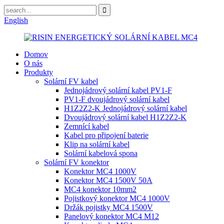
English
Domov
O nás
Produkty
Solární FV kabel
Jednojádrový solární kabel PV1-F
PV1-F dvoujádrový solární kabel
H1Z2Z2-K Jednojádrový solární kabel
Dvoujádrový solární kabel H1Z2Z2-K
Zemnící kabel
Kabel pro připojení baterie
Klip na solární kabel
Solární kabelová spona
Solární FV konektor
Konektor MC4 1000V
Konektor MC4 1500V 50A
MC4 konektor 10mm2
Pojistkový konektor MC4 1000V
Držák pojistky MC4 1500V
Panelový konektor MC4 M12