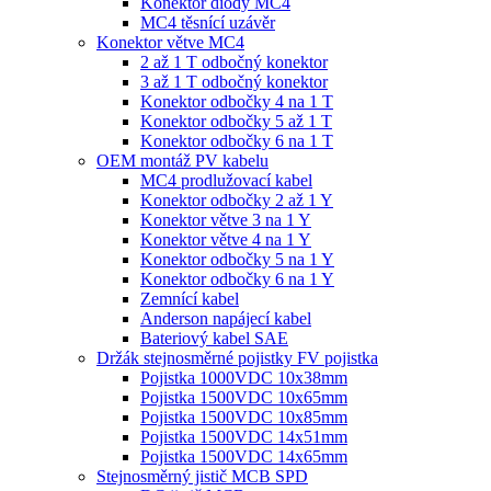
Konektor diody MC4
MC4 těsnící uzávěr
Konektor větve MC4
2 až 1 T odbočný konektor
3 až 1 T odbočný konektor
Konektor odbočky 4 na 1 T
Konektor odbočky 5 až 1 T
Konektor odbočky 6 na 1 T
OEM montáž PV kabelu
MC4 prodlužovací kabel
Konektor odbočky 2 až 1 Y
Konektor větve 3 na 1 Y
Konektor větve 4 na 1 Y
Konektor odbočky 5 na 1 Y
Konektor odbočky 6 na 1 Y
Zemnící kabel
Anderson napájecí kabel
Bateriový kabel SAE
Držák stejnosměrné pojistky FV pojistka
Pojistka 1000VDC 10x38mm
Pojistka 1500VDC 10x65mm
Pojistka 1500VDC 10x85mm
Pojistka 1500VDC 14x51mm
Pojistka 1500VDC 14x65mm
Stejnosměrný jistič MCB SPD