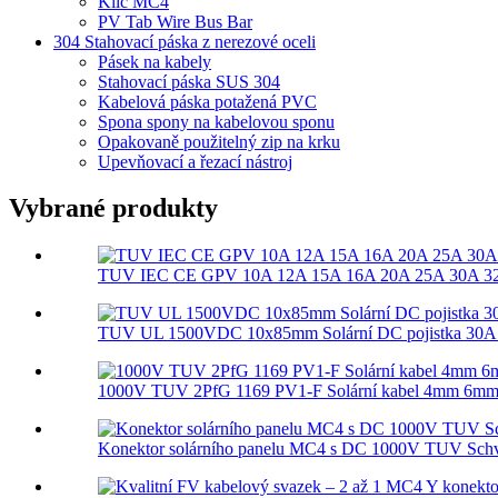
Klíč MC4
PV Tab Wire Bus Bar
304 Stahovací páska z nerezové oceli
Pásek na kabely
Stahovací páska SUS 304
Kabelová páska potažená PVC
Spona spony na kabelovou sponu
Opakovaně použitelný zip na krku
Upevňovací a řezací nástroj
Vybrané produkty
TUV IEC CE GPV 10A 12A 15A 16A 20A 25A 30A 32A
TUV UL 1500VDC 10x85mm Solární DC pojistka 30A gP
1000V TUV 2PfG 1169 PV1-F Solární kabel 4mm 6mm
Konektor solárního panelu MC4 s DC 1000V TUV Sch