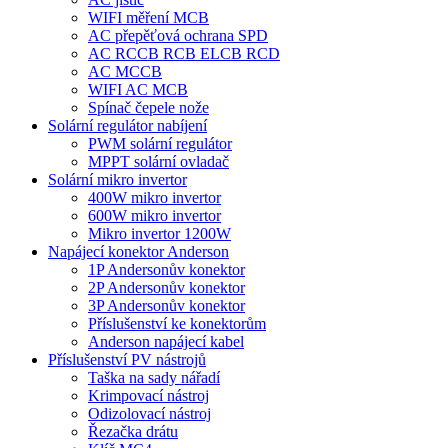
WIFI měření MCB
AC přepěťová ochrana SPD
AC RCCB RCB ELCB RCD
AC MCCB
WIFI AC MCB
Spínač čepele nože
Solární regulátor nabíjení
PWM solární regulátor
MPPT solární ovladač
Solární mikro invertor
400W mikro invertor
600W mikro invertor
Mikro invertor 1200W
Napájecí konektor Anderson
1P Andersonův konektor
2P Andersonův konektor
3P Andersonův konektor
Příslušenství ke konektorům
Anderson napájecí kabel
Příslušenství PV nástrojů
Taška na sady nářadí
Krimpovací nástroj
Odizolovací nástroj
Řezačka drátu