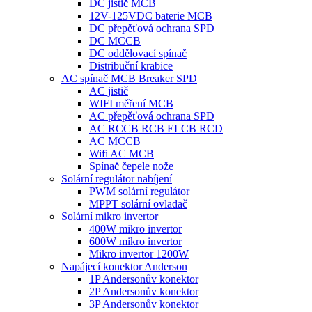
DC jistič MCB
12V-125VDC baterie MCB
DC přepěťová ochrana SPD
DC MCCB
DC oddělovací spínač
Distribuční krabice
AC spínač MCB Breaker SPD
AC jistič
WIFI měření MCB
AC přepěťová ochrana SPD
AC RCCB RCB ELCB RCD
AC MCCB
Wifi AC MCB
Spínač čepele nože
Solární regulátor nabíjení
PWM solární regulátor
MPPT solární ovladač
Solární mikro invertor
400W mikro invertor
600W mikro invertor
Mikro invertor 1200W
Napájecí konektor Anderson
1P Andersonův konektor
2P Andersonův konektor
3P Andersonův konektor