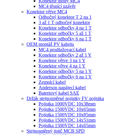
Konektor diody MC4
MC4 těsnící uzávěr
Konektor větve MC4
Odbočný konektor T 2 na 1
3 až 1 T odbočný konektor
Konektor odbočky 4 na 1 T
Konektor odbočky 5 až 1 T
Konektor odbočky 6 na 1 T
OEM montáž PV kabelu
MC4 prodlužovací kabel
Konektor odbočky 2 až 1 Y
Konektor větve 3 na 1 Y
Konektor větve 4 na 1 Y
Konektor odbočky 5 na 1 Y
Konektor odbočky 6 na 1 Y
Zemnící kabel
Anderson napájecí kabel
Bateriový kabel SAE
Držák stejnosměrné pojistky FV pojistka
Pojistka 1000VDC 10x38mm
Pojistka 1500VDC 10x65mm
Pojistka 1500VDC 10x85mm
Pojistka 1500VDC 14x51mm
Pojistka 1500VDC 14x65mm
Stejnosměrný jistič MCB SPD