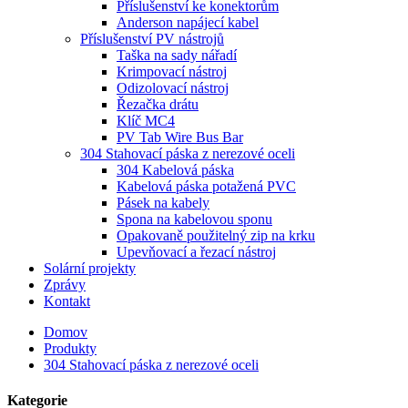
Příslušenství ke konektorům
Anderson napájecí kabel
Příslušenství PV nástrojů
Taška na sady nářadí
Krimpovací nástroj
Odizolovací nástroj
Řezačka drátu
Klíč MC4
PV Tab Wire Bus Bar
304 Stahovací páska z nerezové oceli
304 Kabelová páska
Kabelová páska potažená PVC
Pásek na kabely
Spona na kabelovou sponu
Opakovaně použitelný zip na krku
Upevňovací a řezací nástroj
Solární projekty
Zprávy
Kontakt
Domov
Produkty
304 Stahovací páska z nerezové oceli
Kategorie