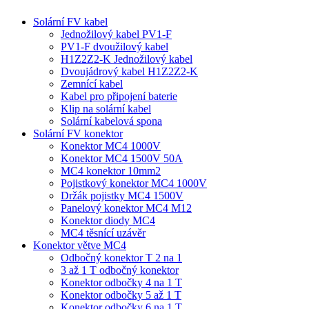
Solární FV kabel
Jednožilový kabel PV1-F
PV1-F dvoužilový kabel
H1Z2Z2-K Jednožilový kabel
Dvoujádrový kabel H1Z2Z2-K
Zemnící kabel
Kabel pro připojení baterie
Klip na solární kabel
Solární kabelová spona
Solární FV konektor
Konektor MC4 1000V
Konektor MC4 1500V 50A
MC4 konektor 10mm2
Pojistkový konektor MC4 1000V
Držák pojistky MC4 1500V
Panelový konektor MC4 M12
Konektor diody MC4
MC4 těsnící uzávěr
Konektor větve MC4
Odbočný konektor T 2 na 1
3 až 1 T odbočný konektor
Konektor odbočky 4 na 1 T
Konektor odbočky 5 až 1 T
Konektor odbočky 6 na 1 T