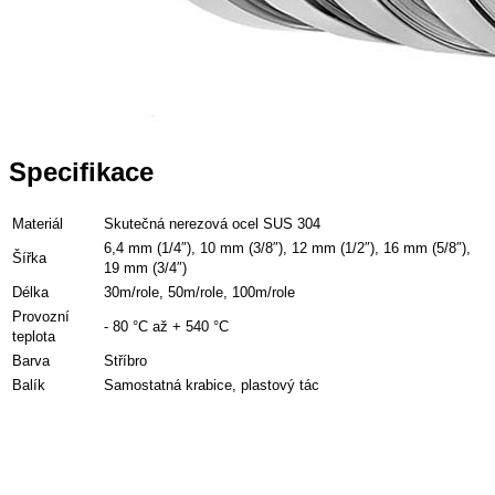
Specifikace
Materiál
Skutečná nerezová ocel SUS 304
6,4 mm (1/4″), 10 mm (3/8″), 12 mm (1/2″), 16 mm (5/8″),
Šířka
19 mm (3/4″)
Délka
30m/role, 50m/role, 100m/role
Provozní
- 80 °C až + 540 °C
teplota
Barva
Stříbro
Balík
Samostatná krabice, plastový tác