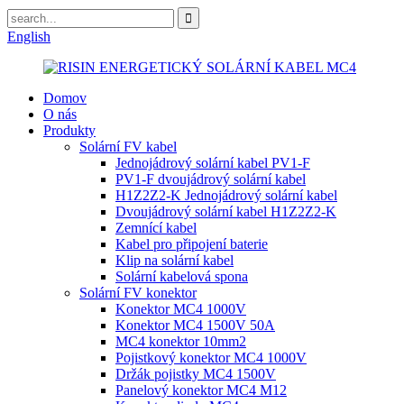
English
Domov
O nás
Produkty
Solární FV kabel
Jednojádrový solární kabel PV1-F
PV1-F dvoujádrový solární kabel
H1Z2Z2-K Jednojádrový solární kabel
Dvoujádrový solární kabel H1Z2Z2-K
Zemnící kabel
Kabel pro připojení baterie
Klip na solární kabel
Solární kabelová spona
Solární FV konektor
Konektor MC4 1000V
Konektor MC4 1500V 50A
MC4 konektor 10mm2
Pojistkový konektor MC4 1000V
Držák pojistky MC4 1500V
Panelový konektor MC4 M12