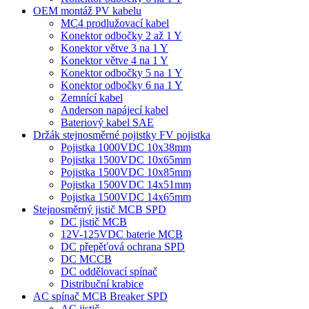
OEM montáž PV kabelu
MC4 prodlužovací kabel
Konektor odbočky 2 až 1 Y
Konektor větve 3 na 1 Y
Konektor větve 4 na 1 Y
Konektor odbočky 5 na 1 Y
Konektor odbočky 6 na 1 Y
Zemnící kabel
Anderson napájecí kabel
Bateriový kabel SAE
Držák stejnosměrné pojistky FV pojistka
Pojistka 1000VDC 10x38mm
Pojistka 1500VDC 10x65mm
Pojistka 1500VDC 10x85mm
Pojistka 1500VDC 14x51mm
Pojistka 1500VDC 14x65mm
Stejnosměrný jistič MCB SPD
DC jistič MCB
12V-125VDC baterie MCB
DC přepěťová ochrana SPD
DC MCCB
DC oddělovací spínač
Distribuční krabice
AC spínač MCB Breaker SPD
AC jistič