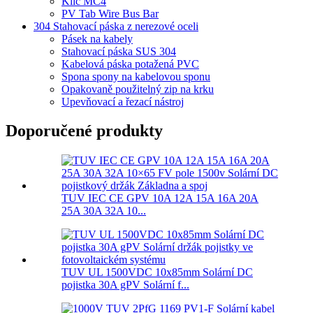
Klíč MC4
PV Tab Wire Bus Bar
304 Stahovací páska z nerezové oceli
Pásek na kabely
Stahovací páska SUS 304
Kabelová páska potažená PVC
Spona spony na kabelovou sponu
Opakovaně použitelný zip na krku
Upevňovací a řezací nástroj
Doporučené produkty
TUV IEC CE GPV 10A 12A 15A 16A 20A
25A 30A 32A 10...
TUV UL 1500VDC 10x85mm Solární DC
pojistka 30A gPV Solární f...