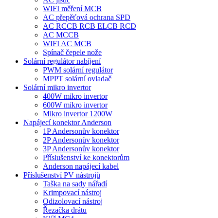
WIFI měření MCB
AC přepěťová ochrana SPD
AC RCCB RCB ELCB RCD
AC MCCB
WIFI AC MCB
Spínač čepele nože
Solární regulátor nabíjení
PWM solární regulátor
MPPT solární ovladač
Solární mikro invertor
400W mikro invertor
600W mikro invertor
Mikro invertor 1200W
Napájecí konektor Anderson
1P Andersonův konektor
2P Andersonův konektor
3P Andersonův konektor
Příslušenství ke konektorům
Anderson napájecí kabel
Příslušenství PV nástrojů
Taška na sady nářadí
Krimpovací nástroj
Odizolovací nástroj
Řezačka drátu