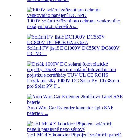
1000V solární zařízení pro ochranu venkovního
napájení proti přepětí Ar...
Solární FV jistič DC1000V DC550V DC800V
DC MC...
Držák pojistky 1000V DC Solar PV 10x38mm
pro Solar PV F...
Auto Wire Car Extender konektor 2pin SAE
baterie C...
2to1 MC4 Y konektor Připojení solárních panelů