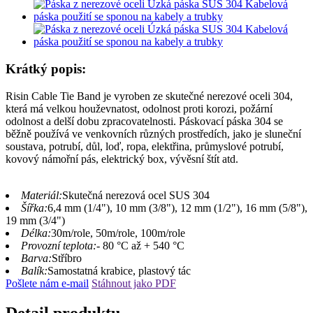
Krátký popis:
Risin Cable Tie Band je vyroben ze skutečné nerezové oceli 304,
která má velkou houževnatost, odolnost proti korozi, požární
odolnost a delší dobu zpracovatelnosti. Páskovací páska 304 se
běžně používá ve venkovních různých prostředích, jako je sluneční
soustava, potrubí, důl, loď, ropa, elektřina, průmyslové potrubí,
kovový námořní pás, elektrický box, vývěsní štít atd.
Materiál:
Skutečná nerezová ocel SUS 304
Šířka:
6,4 mm (1/4"), 10 mm (3/8"), 12 mm (1/2"), 16 mm (5/8"),
19 mm (3/4")
Délka:
30m/role, 50m/role, 100m/role
Provozní teplota:
- 80 °C až + 540 °C
Barva:
Stříbro
Balík:
Samostatná krabice, plastový tác
Pošlete nám e-mail
Stáhnout jako PDF
Detail produktu