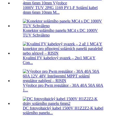
1000V TUV 2PfG 1169 PV1-F Solární kabel
4mm 6mm 10mm M...
Konektor solárního panelu MC4 s DC 1000V
TUV Schváleno
Kvalitní FV kabelový svazek – 2to1 MC4 Y
Con...
Výrobce pro Pwm regulátor - 30A 40A 50A 60A
1...
DC fotovoltaický kabel 1500V H1Z2Z2-K kabel
solárního panelu...