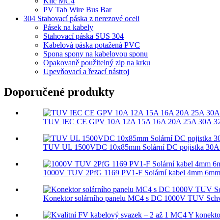
Klíč MC4
PV Tab Wire Bus Bar
304 Stahovací páska z nerezové oceli
Pásek na kabely
Stahovací páska SUS 304
Kabelová páska potažená PVC
Spona spony na kabelovou sponu
Opakovaně použitelný zip na krku
Upevňovací a řezací nástroj
Doporučené produkty
TUV IEC CE GPV 10A 12A 15A 16A 20A 25A 30A 32A
TUV UL 1500VDC 10x85mm Solární DC pojistka 30A gP
1000V TUV 2PfG 1169 PV1-F Solární kabel 4mm 6mm
Konektor solárního panelu MC4 s DC 1000V TUV Sch