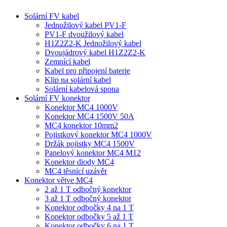
Solární FV kabel
Jednožilový kabel PV1-F
PV1-F dvoužilový kabel
H1Z2Z2-K Jednožilový kabel
Dvoujádrový kabel H1Z2Z2-K
Zemnící kabel
Kabel pro připojení baterie
Klip na solární kabel
Solární kabelová spona
Solární FV konektor
Konektor MC4 1000V
Konektor MC4 1500V 50A
MC4 konektor 10mm2
Pojistkový konektor MC4 1000V
Držák pojistky MC4 1500V
Panelový konektor MC4 M12
Konektor diody MC4
MC4 těsnící uzávěr
Konektor větve MC4
2 až 1 T odbočný konektor
3 až 1 T odbočný konektor
Konektor odbočky 4 na 1 T
Konektor odbočky 5 až 1 T
Konektor odbočky 6 na 1 T