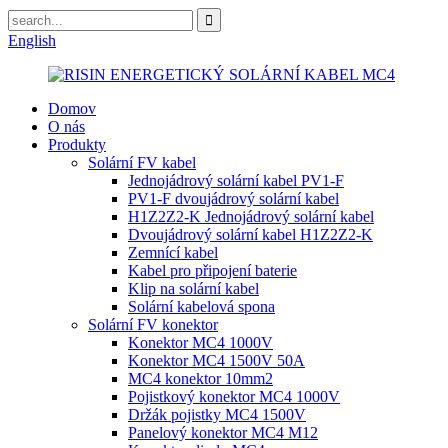
English
Domov
O nás
Produkty
Solární FV kabel
Jednojádrový solární kabel PV1-F
PV1-F dvoujádrový solární kabel
H1Z2Z2-K Jednojádrový solární kabel
Dvoujádrový solární kabel H1Z2Z2-K
Zemnící kabel
Kabel pro připojení baterie
Klip na solární kabel
Solární kabelová spona
Solární FV konektor
Konektor MC4 1000V
Konektor MC4 1500V 50A
MC4 konektor 10mm2
Pojistkový konektor MC4 1000V
Držák pojistky MC4 1500V
Panelový konektor MC4 M12