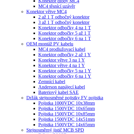
Konektor diody MC4
MC4 těsnící uzávěr
Konektor větve MC4
2 až 1 T odbočný konektor
3 až 1 T odbočný konektor
Konektor odbočky 4 na 1 T
Konektor odbočky 5 až 1 T
Konektor odbočky 6 na 1 T
OEM montáž PV kabelu
MC4 prodlužovací kabel
Konektor odbočky 2 až 1 Y
Konektor větve 3 na 1 Y
Konektor větve 4 na 1 Y
Konektor odbočky 5 na 1 Y
Konektor odbočky 6 na 1 Y
Zemnící kabel
Anderson napájecí kabel
Bateriový kabel SAE
Držák stejnosměrné pojistky FV pojistka
Pojistka 1000VDC 10x38mm
Pojistka 1500VDC 10x65mm
Pojistka 1500VDC 10x85mm
Pojistka 1500VDC 14x51mm
Pojistka 1500VDC 14x65mm
Stejnosměrný jistič MCB SPD