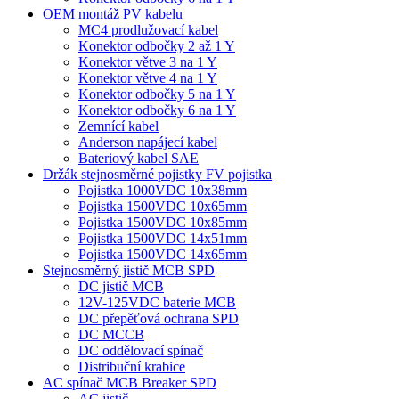
OEM montáž PV kabelu
MC4 prodlužovací kabel
Konektor odbočky 2 až 1 Y
Konektor větve 3 na 1 Y
Konektor větve 4 na 1 Y
Konektor odbočky 5 na 1 Y
Konektor odbočky 6 na 1 Y
Zemnící kabel
Anderson napájecí kabel
Bateriový kabel SAE
Držák stejnosměrné pojistky FV pojistka
Pojistka 1000VDC 10x38mm
Pojistka 1500VDC 10x65mm
Pojistka 1500VDC 10x85mm
Pojistka 1500VDC 14x51mm
Pojistka 1500VDC 14x65mm
Stejnosměrný jistič MCB SPD
DC jistič MCB
12V-125VDC baterie MCB
DC přepěťová ochrana SPD
DC MCCB
DC oddělovací spínač
Distribuční krabice
AC spínač MCB Breaker SPD
AC jistič