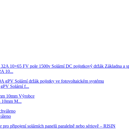
 10...
V Solární f...
 10mm M...
váleno