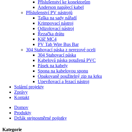
Příslušenství ke konektorům
Anderson napájecí kabel
Příslušenství PV nástrojů
Taška na sady nářadí
Krimpovací nástroj
Odizolovací nástroj
Řezačka drátu
Klíč MC4
PV Tab Wire Bus Bar
304 Stahovací páska z nerezové oceli
304 Stahovací páska
Kabelová páska potažená PVC
Pásek na kabely
Spona na kabelovou sponu
Opakovaně použitelný zip na krku
Upevňovací a řezací nástroj
Solární projekty
Zprávy
Kontakt
Domov
Produkty
Držák stejnosměrné pojistky
Kategorie