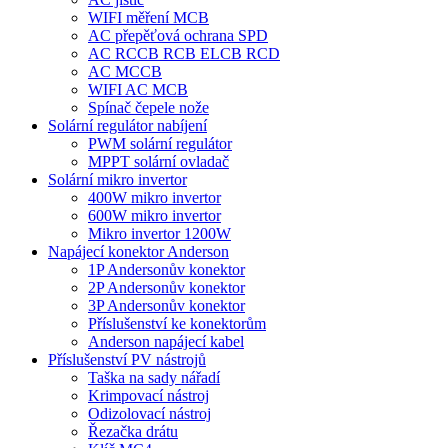
WIFI měření MCB
AC přepěťová ochrana SPD
AC RCCB RCB ELCB RCD
AC MCCB
WIFI AC MCB
Spínač čepele nože
Solární regulátor nabíjení
PWM solární regulátor
MPPT solární ovladač
Solární mikro invertor
400W mikro invertor
600W mikro invertor
Mikro invertor 1200W
Napájecí konektor Anderson
1P Andersonův konektor
2P Andersonův konektor
3P Andersonův konektor
Příslušenství ke konektorům
Anderson napájecí kabel
Příslušenství PV nástrojů
Taška na sady nářadí
Krimpovací nástroj
Odizolovací nástroj
Řezačka drátu