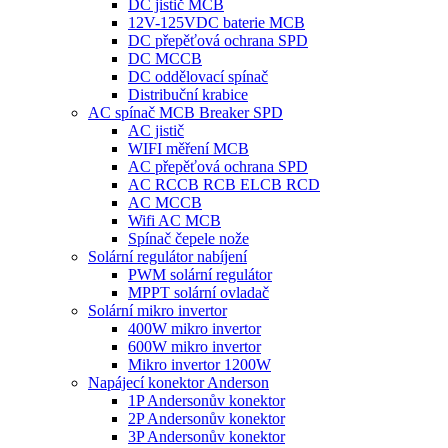
DC jistič MCB
12V-125VDC baterie MCB
DC přepěťová ochrana SPD
DC MCCB
DC oddělovací spínač
Distribuční krabice
AC spínač MCB Breaker SPD
AC jistič
WIFI měření MCB
AC přepěťová ochrana SPD
AC RCCB RCB ELCB RCD
AC MCCB
Wifi AC MCB
Spínač čepele nože
Solární regulátor nabíjení
PWM solární regulátor
MPPT solární ovladač
Solární mikro invertor
400W mikro invertor
600W mikro invertor
Mikro invertor 1200W
Napájecí konektor Anderson
1P Andersonův konektor
2P Andersonův konektor
3P Andersonův konektor