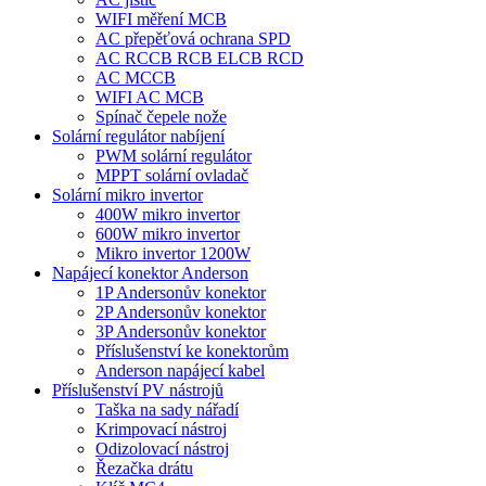
WIFI měření MCB
AC přepěťová ochrana SPD
AC RCCB RCB ELCB RCD
AC MCCB
WIFI AC MCB
Spínač čepele nože
Solární regulátor nabíjení
PWM solární regulátor
MPPT solární ovladač
Solární mikro invertor
400W mikro invertor
600W mikro invertor
Mikro invertor 1200W
Napájecí konektor Anderson
1P Andersonův konektor
2P Andersonův konektor
3P Andersonův konektor
Příslušenství ke konektorům
Anderson napájecí kabel
Příslušenství PV nástrojů
Taška na sady nářadí
Krimpovací nástroj
Odizolovací nástroj
Řezačka drátu