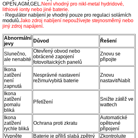
OPEN,AGM,GEL.
Není vhodný pro nikl-metal hydridové,
lithiové ionty nebo jiné baterie.
· Regulátor nabíjení je vhodný pouze pro regulaci solárních
modulů.
Jako zdroj nabíjení nepoužívejte stejnosměrný nebo
jiný zdroj napájení.
Abnormální
Důvod
Řešení
jevy
Otevřený obvod nebo
Slunečno,
Znovu se
obrácené zapojení
ale nenabité
připojte
fotovoltaických panelů
Ikona
zatížení
Nesprávné nastavení
Znovu
není
režimu/vybitá baterie
nastavit/Nabít
zapnutá
Ikona
zatížení
Snižte zátěž ve
Přetížení
pomalu
wattech
bliká
Ikona
Automatické
zatížení
Ochrana proti zkratu
opětovné
rychle bliká
připojení
Vypněte
Baterie je příliš slabá zpětný
Zkontrolujte