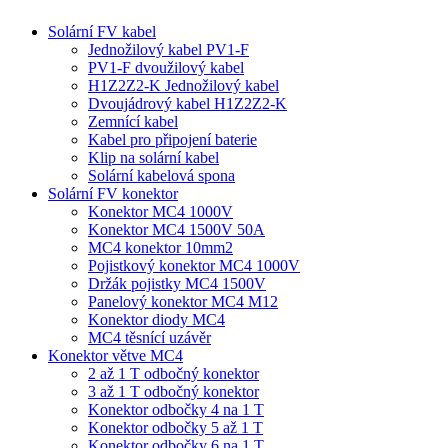
Solární FV kabel
Jednožilový kabel PV1-F
PV1-F dvoužilový kabel
H1Z2Z2-K Jednožilový kabel
Dvoujádrový kabel H1Z2Z2-K
Zemnící kabel
Kabel pro připojení baterie
Klip na solární kabel
Solární kabelová spona
Solární FV konektor
Konektor MC4 1000V
Konektor MC4 1500V 50A
MC4 konektor 10mm2
Pojistkový konektor MC4 1000V
Držák pojistky MC4 1500V
Panelový konektor MC4 M12
Konektor diody MC4
MC4 těsnící uzávěr
Konektor větve MC4
2 až 1 T odbočný konektor
3 až 1 T odbočný konektor
Konektor odbočky 4 na 1 T
Konektor odbočky 5 až 1 T
Konektor odbočky 6 na 1 T