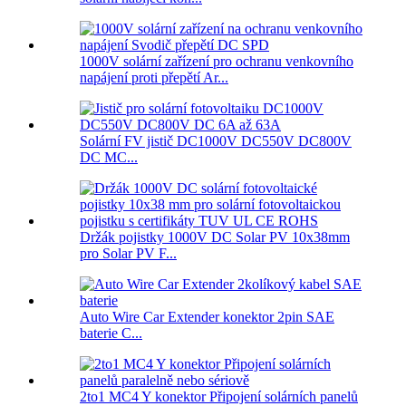
1000V solární zařízení pro ochranu venkovního
napájení proti přepětí Ar...
Solární FV jistič DC1000V DC550V DC800V
DC MC...
Držák pojistky 1000V DC Solar PV 10x38mm
pro Solar PV F...
Auto Wire Car Extender konektor 2pin SAE
baterie C...
2to1 MC4 Y konektor Připojení solárních panelů