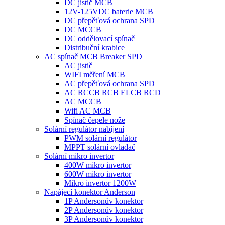
DC jistič MCB
12V-125VDC baterie MCB
DC přepěťová ochrana SPD
DC MCCB
DC oddělovací spínač
Distribuční krabice
AC spínač MCB Breaker SPD
AC jistič
WIFI měření MCB
AC přepěťová ochrana SPD
AC RCCB RCB ELCB RCD
AC MCCB
Wifi AC MCB
Spínač čepele nože
Solární regulátor nabíjení
PWM solární regulátor
MPPT solární ovladač
Solární mikro invertor
400W mikro invertor
600W mikro invertor
Mikro invertor 1200W
Napájecí konektor Anderson
1P Andersonův konektor
2P Andersonův konektor
3P Andersonův konektor