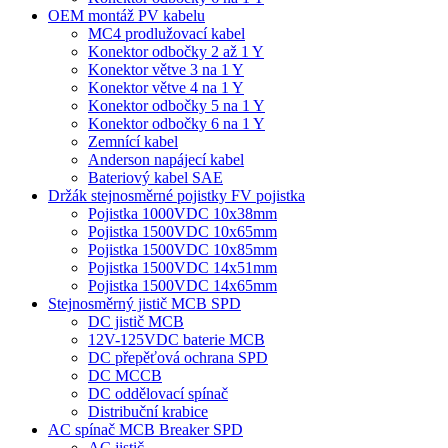
OEM montáž PV kabelu
MC4 prodlužovací kabel
Konektor odbočky 2 až 1 Y
Konektor větve 3 na 1 Y
Konektor větve 4 na 1 Y
Konektor odbočky 5 na 1 Y
Konektor odbočky 6 na 1 Y
Zemnící kabel
Anderson napájecí kabel
Bateriový kabel SAE
Držák stejnosměrné pojistky FV pojistka
Pojistka 1000VDC 10x38mm
Pojistka 1500VDC 10x65mm
Pojistka 1500VDC 10x85mm
Pojistka 1500VDC 14x51mm
Pojistka 1500VDC 14x65mm
Stejnosměrný jistič MCB SPD
DC jistič MCB
12V-125VDC baterie MCB
DC přepěťová ochrana SPD
DC MCCB
DC oddělovací spínač
Distribuční krabice
AC spínač MCB Breaker SPD
AC jistič