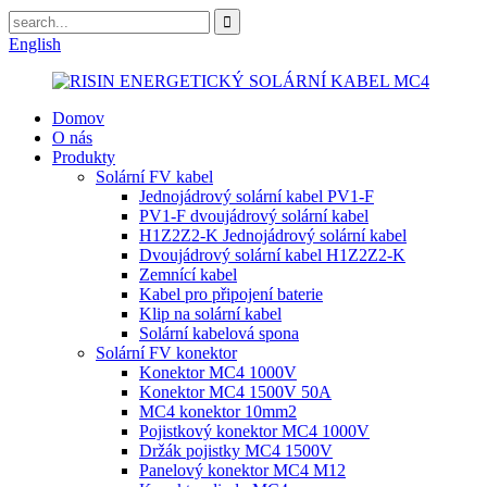
English
Domov
O nás
Produkty
Solární FV kabel
Jednojádrový solární kabel PV1-F
PV1-F dvoujádrový solární kabel
H1Z2Z2-K Jednojádrový solární kabel
Dvoujádrový solární kabel H1Z2Z2-K
Zemnící kabel
Kabel pro připojení baterie
Klip na solární kabel
Solární kabelová spona
Solární FV konektor
Konektor MC4 1000V
Konektor MC4 1500V 50A
MC4 konektor 10mm2
Pojistkový konektor MC4 1000V
Držák pojistky MC4 1500V
Panelový konektor MC4 M12