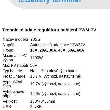
Technické údaje regulátoru nabíjení PWM PV
Název modelu
YJSS
Napětí
Automatická adaptace 12V/24V
Proud
10A, 20A, 30A, 40A, 50A, 60A
Maximální FV
1500W
výkon
Max FV napětí
50V
Typ baterie
Nabíječka olověných baterií
Float Charge
13,7 V (výchozí, nastavitelné)
Vypouštění
10,7V (výchozí, nastavitelné)
Stop
Vybití Znovu
12,6V (výchozí, nastavitelné)
připojte
Velikost
133*70*35mm
USB
2 USB