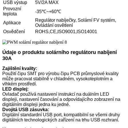
USB výstup
5V/2A MAX
Provozní
-35℃~+60℃
teplota
Regulátor nabíječky, Solární FV systém,
Aplikace
Ovládání osvětlení
Osvědčení
ROHS,CE,ISO9001,ISO14001
Údaje o produktu solárního regulátoru nabíjení
30
A
Zajištění kvality:
Použití čipu SMT pro výrobu čipu PCB průmyslové kvality
může pracovat stabilně v chladném, vysokoteplotním a
vlhkém prostředí.
LED displej:
Ovladač používá nastavení instrukcí na duálním LED
displeji, nastavení časování a odpovídajícího zobrazení na
digitálním displeji jedna ku jedné.
Dvojitá USB zásuvka:
Digitální standardní USB port, kompatibilní se všemi druhy
digitálních technologických zařízení na trhu USB rozhraní.