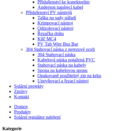
Příslušenství ke konektorům
Anderson napájecí kabel
Příslušenství PV nástrojů
Taška na sady nářadí
Krimpovací nástroj
Odizolovací nástroj
Řezačka drátu
Klíč MC4
PV Tab Wire Bus Bar
304 Stahovací páska z nerezové oceli
304 Stahovací páska
Kabelová páska potažená PVC
Stahovací páska na kabely
Spona na kabelovou sponu
Opakovaně použitelný zip na krku
Upevňovací a řezací nástroj
Solární projekty
Zprávy
Kontakt
Domov
Produkty
Solární regulátor nabíjení
Kategorie