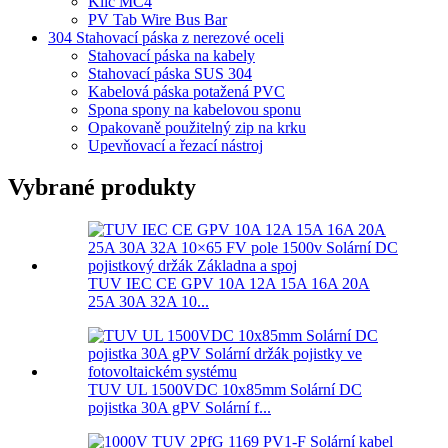
Klíč MC4
PV Tab Wire Bus Bar
304 Stahovací páska z nerezové oceli
Stahovací páska na kabely
Stahovací páska SUS 304
Kabelová páska potažená PVC
Spona spony na kabelovou sponu
Opakovaně použitelný zip na krku
Upevňovací a řezací nástroj
Vybrané produkty
TUV IEC CE GPV 10A 12A 15A 16A 20A
25A 30A 32A 10...
TUV UL 1500VDC 10x85mm Solární DC
pojistka 30A gPV Solární f...