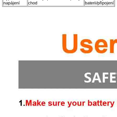
napájení
chod
baterii/připojení