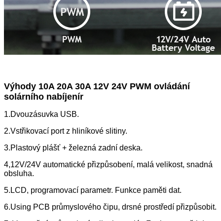
Výhody 10A 20A 30A 12V 24V PWM ovládání
solárního nabíjení
r
1.Dvouzásuvka USB.
2.Vstřikovací port z hliníkové slitiny.
3.Plastový plášť + železná zadní deska.
4,12V/24V automatické přizpůsobení, malá velikost, snadná
obsluha.
5.LCD, programovací parametr. Funkce paměti dat.
6.Using PCB průmyslového čipu, drsné prostředí přizpůsobit.