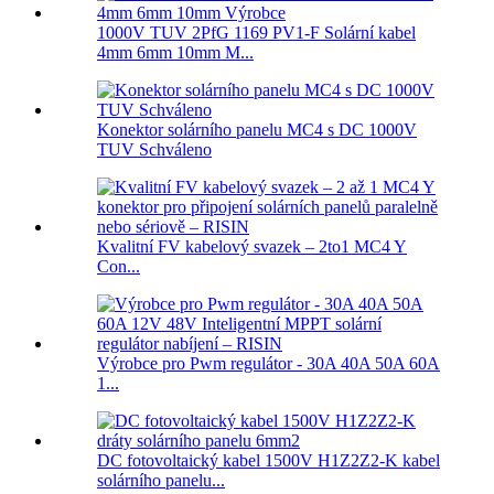
1000V TUV 2PfG 1169 PV1-F Solární kabel
4mm 6mm 10mm M...
Konektor solárního panelu MC4 s DC 1000V
TUV Schváleno
Kvalitní FV kabelový svazek – 2to1 MC4 Y
Con...
Výrobce pro Pwm regulátor - 30A 40A 50A 60A
1...
DC fotovoltaický kabel 1500V H1Z2Z2-K kabel
solárního panelu...