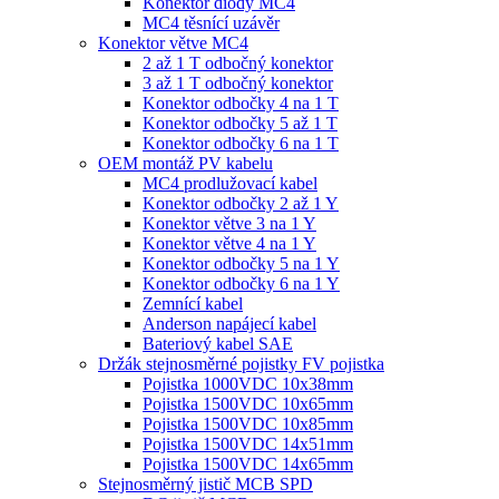
Konektor diody MC4
MC4 těsnící uzávěr
Konektor větve MC4
2 až 1 T odbočný konektor
3 až 1 T odbočný konektor
Konektor odbočky 4 na 1 T
Konektor odbočky 5 až 1 T
Konektor odbočky 6 na 1 T
OEM montáž PV kabelu
MC4 prodlužovací kabel
Konektor odbočky 2 až 1 Y
Konektor větve 3 na 1 Y
Konektor větve 4 na 1 Y
Konektor odbočky 5 na 1 Y
Konektor odbočky 6 na 1 Y
Zemnící kabel
Anderson napájecí kabel
Bateriový kabel SAE
Držák stejnosměrné pojistky FV pojistka
Pojistka 1000VDC 10x38mm
Pojistka 1500VDC 10x65mm
Pojistka 1500VDC 10x85mm
Pojistka 1500VDC 14x51mm
Pojistka 1500VDC 14x65mm
Stejnosměrný jistič MCB SPD