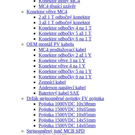
Konektor diody MC4
MC4 těsnící uzávěr
Konektor větve MC4
2 až 1 T odbočný konektor
3 až 1 T odbočný konektor
Konektor odbočky 4 na 1 T
Konektor odbočky 5 až 1 T
Konektor odbočky 6 na 1 T
OEM montáž PV kabelu
MC4 prodlužovací kabel
Konektor odbočky 2 až 1 Y
Konektor větve 3 na 1 Y
Konektor větve 4 na 1 Y
Konektor odbočky 5 na 1 Y
Konektor odbočky 6 na 1 Y
Zemnící kabel
Anderson napájecí kabel
Bateriový kabel SAE
Držák stejnosměrné pojistky FV pojistka
Pojistka 1000VDC 10x38mm
Pojistka 1500VDC 10x65mm
Pojistka 1500VDC 10x85mm
Pojistka 1500VDC 14x51mm
Pojistka 1500VDC 14x65mm
Stejnosměrný jistič MCB SPD