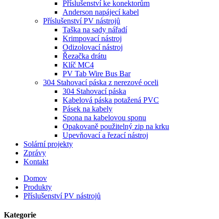
Příslušenství ke konektorům
Anderson napájecí kabel
Příslušenství PV nástrojů
Taška na sady nářadí
Krimpovací nástroj
Odizolovací nástroj
Řezačka drátu
Klíč MC4
PV Tab Wire Bus Bar
304 Stahovací páska z nerezové oceli
304 Stahovací páska
Kabelová páska potažená PVC
Pásek na kabely
Spona na kabelovou sponu
Opakovaně použitelný zip na krku
Upevňovací a řezací nástroj
Solární projekty
Zprávy
Kontakt
Domov
Produkty
Příslušenství PV nástrojů
Kategorie