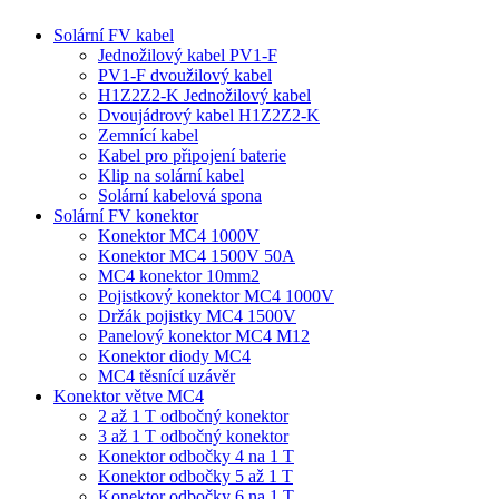
Solární FV kabel
Jednožilový kabel PV1-F
PV1-F dvoužilový kabel
H1Z2Z2-K Jednožilový kabel
Dvoujádrový kabel H1Z2Z2-K
Zemnící kabel
Kabel pro připojení baterie
Klip na solární kabel
Solární kabelová spona
Solární FV konektor
Konektor MC4 1000V
Konektor MC4 1500V 50A
MC4 konektor 10mm2
Pojistkový konektor MC4 1000V
Držák pojistky MC4 1500V
Panelový konektor MC4 M12
Konektor diody MC4
MC4 těsnící uzávěr
Konektor větve MC4
2 až 1 T odbočný konektor
3 až 1 T odbočný konektor
Konektor odbočky 4 na 1 T
Konektor odbočky 5 až 1 T
Konektor odbočky 6 na 1 T