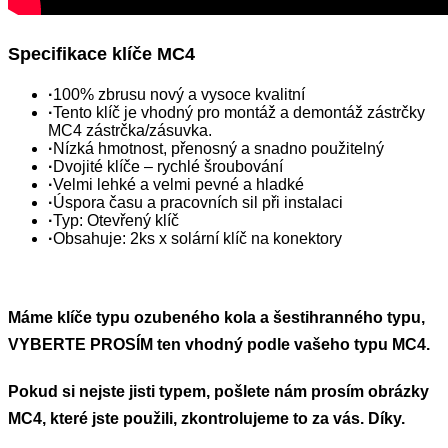
Specifikace klíče MC4
·
100% zbrusu nový a vysoce kvalitní
·
Tento klíč je vhodný pro montáž a demontáž zástrčky
MC4 zástrčka/zásuvka.
·
Nízká hmotnost, přenosný a snadno použitelný
·
Dvojité klíče – rychlé šroubování
·
Velmi lehké a velmi pevné a hladké
·
Úspora času a pracovních sil při instalaci
·
Typ: Otevřený klíč
·
Obsahuje: 2ks x solární klíč na konektory
Máme klíče typu ozubeného kola a šestihranného typu,
VYBERTE PROSÍM ten vhodný podle vašeho typu MC4.
Pokud si nejste jisti typem, pošlete nám prosím obrázky
MC4, které jste použili, zkontrolujeme to za vás. Díky.