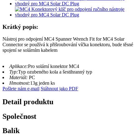
Krátký popis:
Nástroj pro odpojení MC4 Spanner Wrench Fit for MC4 Solar
Connector se používá k přišroubování víčka konektoru, bude těsné
spojení se solárním kabelem
Aplikace:
Pro solární konektor MC4
Typ:
Typ ozubeného kola a šestihranný typ
Materiál:
PC
Hmotnost:
13g jeden ks
Pošlete nám e-mail
Stáhnout jako PDF
Detail produktu
Společnost
Balík