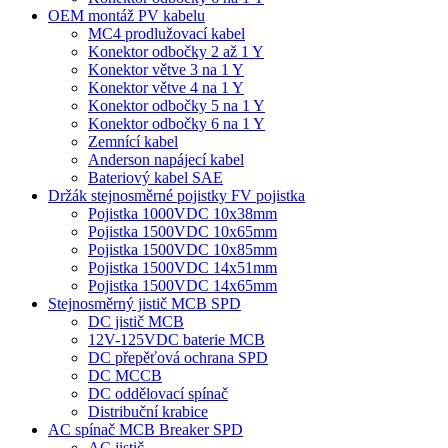
OEM montáž PV kabelu
MC4 prodlužovací kabel
Konektor odbočky 2 až 1 Y
Konektor větve 3 na 1 Y
Konektor větve 4 na 1 Y
Konektor odbočky 5 na 1 Y
Konektor odbočky 6 na 1 Y
Zemnící kabel
Anderson napájecí kabel
Bateriový kabel SAE
Držák stejnosměrné pojistky FV pojistka
Pojistka 1000VDC 10x38mm
Pojistka 1500VDC 10x65mm
Pojistka 1500VDC 10x85mm
Pojistka 1500VDC 14x51mm
Pojistka 1500VDC 14x65mm
Stejnosměrný jistič MCB SPD
DC jistič MCB
12V-125VDC baterie MCB
DC přepěťová ochrana SPD
DC MCCB
DC oddělovací spínač
Distribuční krabice
AC spínač MCB Breaker SPD
AC jistič