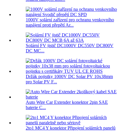
1000V solární zařízení pro ochranu venkovního
napájení proti přepětí Ar...
Solární FV jistič DC1000V DC550V DC800V
DC MC...
Držák pojistky 1000V DC Solar PV 10x38mm
pro Solar PV F...
Auto Wire Car Extender konektor 2pin SAE
baterie C...
2to1 MC4 Y konektor Připojení solárních panelů