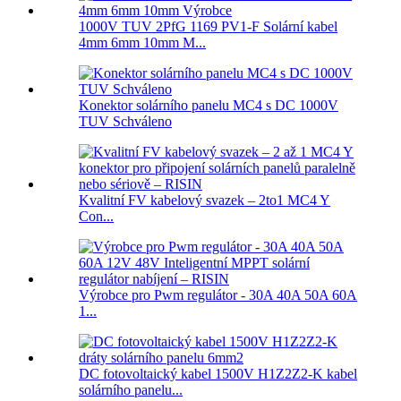
1000V TUV 2PfG 1169 PV1-F Solární kabel
4mm 6mm 10mm M...
Konektor solárního panelu MC4 s DC 1000V
TUV Schváleno
Kvalitní FV kabelový svazek – 2to1 MC4 Y
Con...
Výrobce pro Pwm regulátor - 30A 40A 50A 60A
1...
DC fotovoltaický kabel 1500V H1Z2Z2-K kabel
solárního panelu...