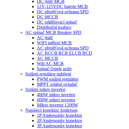
DC jistič MCB
12V-125VDC baterie MCB
DC přepěťová ochrana SPD
DC MCCB
DC oddělovací spínač
Distribuční krabice
AC spínač MCB Breaker SPD
AC jistič
WIFI měření MCB
AC přepěťová ochrana SPD
AC RCCB RCB ELCB RCD
AC MCCB
Wifi AC MCB
Spínač čepele nože
Solární regulátor nabíjení
PWM solární regulátor
MPPT solární ovladač
Solární mikro invertor
400W mikro invertor
600W mikro invertor
Mikro invertor 1200W
Napájecí konektor Anderson
1P Andersonův konektor
2P Andersonův konektor
3P Andersonův konektor