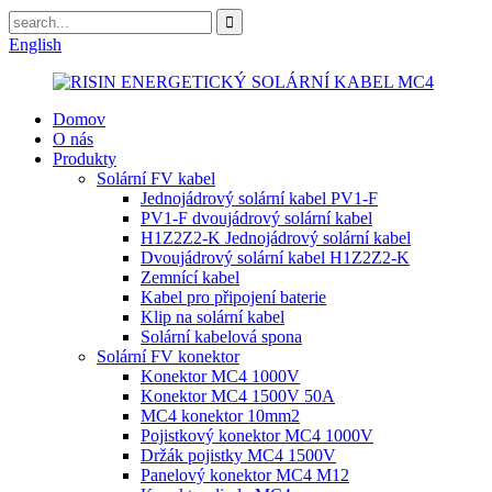
English
Domov
O nás
Produkty
Solární FV kabel
Jednojádrový solární kabel PV1-F
PV1-F dvoujádrový solární kabel
H1Z2Z2-K Jednojádrový solární kabel
Dvoujádrový solární kabel H1Z2Z2-K
Zemnící kabel
Kabel pro připojení baterie
Klip na solární kabel
Solární kabelová spona
Solární FV konektor
Konektor MC4 1000V
Konektor MC4 1500V 50A
MC4 konektor 10mm2
Pojistkový konektor MC4 1000V
Držák pojistky MC4 1500V
Panelový konektor MC4 M12