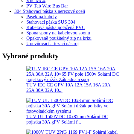
Klíč MC4
PV Tab Wire Bus Bar
304 Stahovací páska z nerezové oceli
Pásek na kabely
Stahovací páska SUS 304
Kabelová páska potažená PVC
Spona spony na kabelovou sponu
Opakovaně použitelný zip na krku
Upevňovací a řezací nástroj
Vybrané produkty
TUV IEC CE GPV 10A 12A 15A 16A 20A
25A 30A 32A 10...
TUV UL 1500VDC 10x85mm Solární DC
pojistka 30A gPV Solární f...