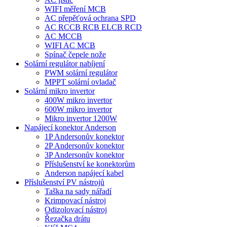
WIFI měření MCB
AC přepěťová ochrana SPD
AC RCCB RCB ELCB RCD
AC MCCB
WIFI AC MCB
Spínač čepele nože
Solární regulátor nabíjení
PWM solární regulátor
MPPT solární ovladač
Solární mikro invertor
400W mikro invertor
600W mikro invertor
Mikro invertor 1200W
Napájecí konektor Anderson
1P Andersonův konektor
2P Andersonův konektor
3P Andersonův konektor
Příslušenství ke konektorům
Anderson napájecí kabel
Příslušenství PV nástrojů
Taška na sady nářadí
Krimpovací nástroj
Odizolovací nástroj
Řezačka drátu