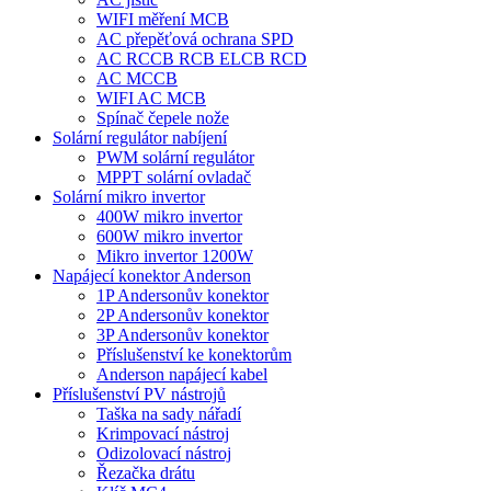
WIFI měření MCB
AC přepěťová ochrana SPD
AC RCCB RCB ELCB RCD
AC MCCB
WIFI AC MCB
Spínač čepele nože
Solární regulátor nabíjení
PWM solární regulátor
MPPT solární ovladač
Solární mikro invertor
400W mikro invertor
600W mikro invertor
Mikro invertor 1200W
Napájecí konektor Anderson
1P Andersonův konektor
2P Andersonův konektor
3P Andersonův konektor
Příslušenství ke konektorům
Anderson napájecí kabel
Příslušenství PV nástrojů
Taška na sady nářadí
Krimpovací nástroj
Odizolovací nástroj
Řezačka drátu