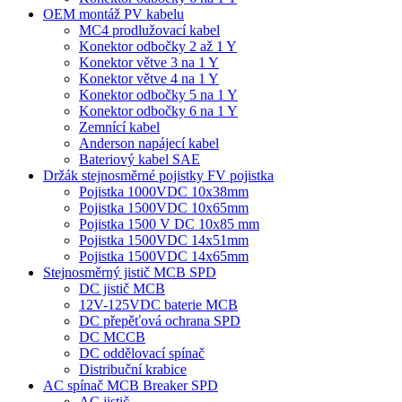
OEM montáž PV kabelu
MC4 prodlužovací kabel
Konektor odbočky 2 až 1 Y
Konektor větve 3 na 1 Y
Konektor větve 4 na 1 Y
Konektor odbočky 5 na 1 Y
Konektor odbočky 6 na 1 Y
Zemnící kabel
Anderson napájecí kabel
Bateriový kabel SAE
Držák stejnosměrné pojistky FV pojistka
Pojistka 1000VDC 10x38mm
Pojistka 1500VDC 10x65mm
Pojistka 1500 V DC 10x85 mm
Pojistka 1500VDC 14x51mm
Pojistka 1500VDC 14x65mm
Stejnosměrný jistič MCB SPD
DC jistič MCB
12V-125VDC baterie MCB
DC přepěťová ochrana SPD
DC MCCB
DC oddělovací spínač
Distribuční krabice
AC spínač MCB Breaker SPD
AC jistič