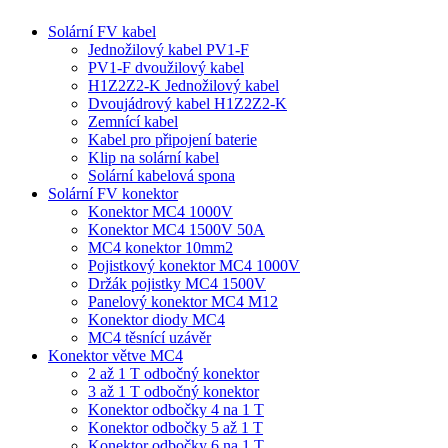
Solární FV kabel
Jednožilový kabel PV1-F
PV1-F dvoužilový kabel
H1Z2Z2-K Jednožilový kabel
Dvoujádrový kabel H1Z2Z2-K
Zemnící kabel
Kabel pro připojení baterie
Klip na solární kabel
Solární kabelová spona
Solární FV konektor
Konektor MC4 1000V
Konektor MC4 1500V 50A
MC4 konektor 10mm2
Pojistkový konektor MC4 1000V
Držák pojistky MC4 1500V
Panelový konektor MC4 M12
Konektor diody MC4
MC4 těsnící uzávěr
Konektor větve MC4
2 až 1 T odbočný konektor
3 až 1 T odbočný konektor
Konektor odbočky 4 na 1 T
Konektor odbočky 5 až 1 T
Konektor odbočky 6 na 1 T