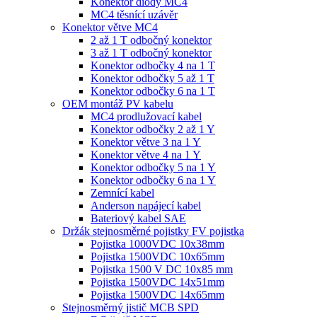
Konektor diody MC4
MC4 těsnící uzávěr
Konektor větve MC4
2 až 1 T odbočný konektor
3 až 1 T odbočný konektor
Konektor odbočky 4 na 1 T
Konektor odbočky 5 až 1 T
Konektor odbočky 6 na 1 T
OEM montáž PV kabelu
MC4 prodlužovací kabel
Konektor odbočky 2 až 1 Y
Konektor větve 3 na 1 Y
Konektor větve 4 na 1 Y
Konektor odbočky 5 na 1 Y
Konektor odbočky 6 na 1 Y
Zemnící kabel
Anderson napájecí kabel
Bateriový kabel SAE
Držák stejnosměrné pojistky FV pojistka
Pojistka 1000VDC 10x38mm
Pojistka 1500VDC 10x65mm
Pojistka 1500 V DC 10x85 mm
Pojistka 1500VDC 14x51mm
Pojistka 1500VDC 14x65mm
Stejnosměrný jistič MCB SPD