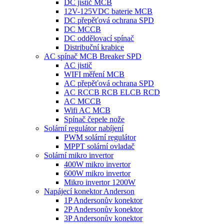
DC jistič MCB
12V-125VDC baterie MCB
DC přepěťová ochrana SPD
DC MCCB
DC oddělovací spínač
Distribuční krabice
AC spínač MCB Breaker SPD
AC jistič
WIFI měření MCB
AC přepěťová ochrana SPD
AC RCCB RCB ELCB RCD
AC MCCB
Wifi AC MCB
Spínač čepele nože
Solární regulátor nabíjení
PWM solární regulátor
MPPT solární ovladač
Solární mikro invertor
400W mikro invertor
600W mikro invertor
Mikro invertor 1200W
Napájecí konektor Anderson
1P Andersonův konektor
2P Andersonův konektor
3P Andersonův konektor