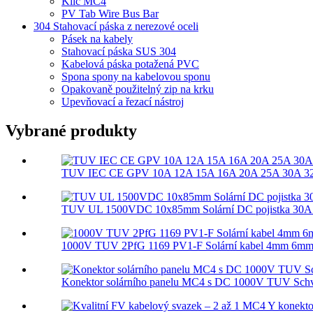
Klíč MC4
PV Tab Wire Bus Bar
304 Stahovací páska z nerezové oceli
Pásek na kabely
Stahovací páska SUS 304
Kabelová páska potažená PVC
Spona spony na kabelovou sponu
Opakovaně použitelný zip na krku
Upevňovací a řezací nástroj
Vybrané produkty
TUV IEC CE GPV 10A 12A 15A 16A 20A 25A 30A 32A
TUV UL 1500VDC 10x85mm Solární DC pojistka 30A gP
1000V TUV 2PfG 1169 PV1-F Solární kabel 4mm 6mm
Konektor solárního panelu MC4 s DC 1000V TUV Sch