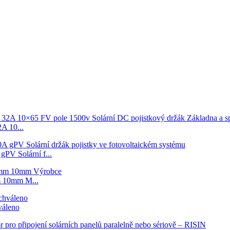
 10...
V Solární f...
 10mm M...
váleno