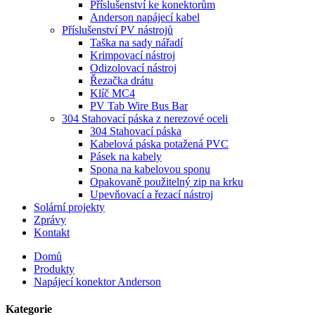
Příslušenství ke konektorům
Anderson napájecí kabel
Příslušenství PV nástrojů
Taška na sady nářadí
Krimpovací nástroj
Odizolovací nástroj
Řezačka drátu
Klíč MC4
PV Tab Wire Bus Bar
304 Stahovací páska z nerezové oceli
304 Stahovací páska
Kabelová páska potažená PVC
Pásek na kabely
Spona na kabelovou sponu
Opakovaně použitelný zip na krku
Upevňovací a řezací nástroj
Solární projekty
Zprávy
Kontakt
Domů
Produkty
Napájecí konektor Anderson
Kategorie