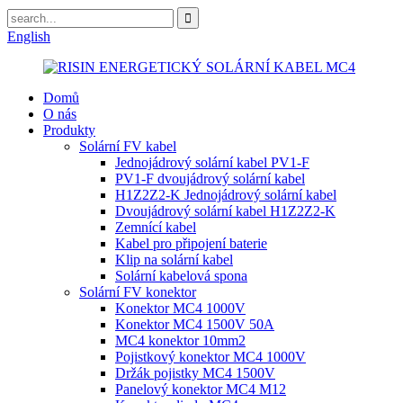
English
Domů
O nás
Produkty
Solární FV kabel
Jednojádrový solární kabel PV1-F
PV1-F dvoujádrový solární kabel
H1Z2Z2-K Jednojádrový solární kabel
Dvoujádrový solární kabel H1Z2Z2-K
Zemnící kabel
Kabel pro připojení baterie
Klip na solární kabel
Solární kabelová spona
Solární FV konektor
Konektor MC4 1000V
Konektor MC4 1500V 50A
MC4 konektor 10mm2
Pojistkový konektor MC4 1000V
Držák pojistky MC4 1500V
Panelový konektor MC4 M12