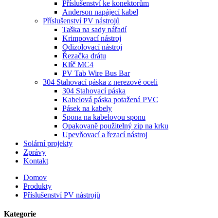
Příslušenství ke konektorům
Anderson napájecí kabel
Příslušenství PV nástrojů
Taška na sady nářadí
Krimpovací nástroj
Odizolovací nástroj
Řezačka drátu
Klíč MC4
PV Tab Wire Bus Bar
304 Stahovací páska z nerezové oceli
304 Stahovací páska
Kabelová páska potažená PVC
Pásek na kabely
Spona na kabelovou sponu
Opakovaně použitelný zip na krku
Upevňovací a řezací nástroj
Solární projekty
Zprávy
Kontakt
Domov
Produkty
Příslušenství PV nástrojů
Kategorie