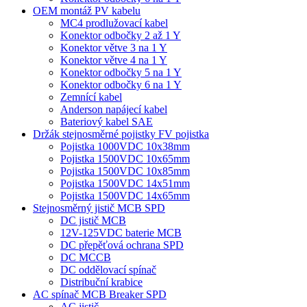
OEM montáž PV kabelu
MC4 prodlužovací kabel
Konektor odbočky 2 až 1 Y
Konektor větve 3 na 1 Y
Konektor větve 4 na 1 Y
Konektor odbočky 5 na 1 Y
Konektor odbočky 6 na 1 Y
Zemnící kabel
Anderson napájecí kabel
Bateriový kabel SAE
Držák stejnosměrné pojistky FV pojistka
Pojistka 1000VDC 10x38mm
Pojistka 1500VDC 10x65mm
Pojistka 1500VDC 10x85mm
Pojistka 1500VDC 14x51mm
Pojistka 1500VDC 14x65mm
Stejnosměrný jistič MCB SPD
DC jistič MCB
12V-125VDC baterie MCB
DC přepěťová ochrana SPD
DC MCCB
DC oddělovací spínač
Distribuční krabice
AC spínač MCB Breaker SPD
AC jistič