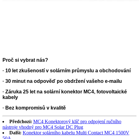
Proč si vybrat nás?
· 10 let zkušeností v solárním průmyslu a obchodování
· 30 minut na odpověď po obdržení vašeho e-mailu
· Záruka 25 let na solární konektor MC4, fotovoltaické
kabely
· Bez kompromisů v kvalitě
Předchozí:
MC4 Konektorový klíč pro odpojení ručního
nástroje vhodný pro MC4 Solar DC Plug
Další:
Konektor solárního kabelu Multi Contact MC4 1500V
50A