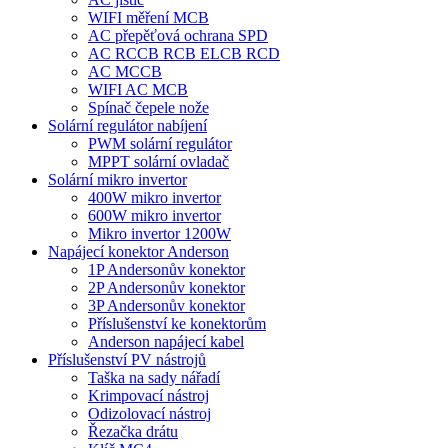
WIFI měření MCB
AC přepěťová ochrana SPD
AC RCCB RCB ELCB RCD
AC MCCB
WIFI AC MCB
Spínač čepele nože
Solární regulátor nabíjení
PWM solární regulátor
MPPT solární ovladač
Solární mikro invertor
400W mikro invertor
600W mikro invertor
Mikro invertor 1200W
Napájecí konektor Anderson
1P Andersonův konektor
2P Andersonův konektor
3P Andersonův konektor
Příslušenství ke konektorům
Anderson napájecí kabel
Příslušenství PV nástrojů
Taška na sady nářadí
Krimpovací nástroj
Odizolovací nástroj
Řezačka drátu