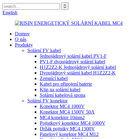
English
Domov
O nás
Produkty
Solární FV kabel
Jednojádrový solární kabel PV1-F
PV1-F dvoujádrový solární kabel
H1Z2Z2-K Jednojádrový solární kabel
Dvoujádrový solární kabel H1Z2Z2-K
Zemnící kabel
Kabel pro připojení baterie
Klip na solární kabel
Solární kabelová spona
Solární FV konektor
Konektor MC4 1000V
Konektor MC4 1500V 50A
MC4 konektor 10mm2
Pojistkový konektor MC4 1000V
Držák pojistky MC4 1500V
Panelový konektor MC4 M12