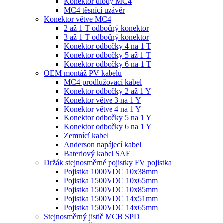
Konektor diody MC4
MC4 těsnící uzávěr
Konektor větve MC4
2 až 1 T odbočný konektor
3 až 1 T odbočný konektor
Konektor odbočky 4 na 1 T
Konektor odbočky 5 až 1 T
Konektor odbočky 6 na 1 T
OEM montáž PV kabelu
MC4 prodlužovací kabel
Konektor odbočky 2 až 1 Y
Konektor větve 3 na 1 Y
Konektor větve 4 na 1 Y
Konektor odbočky 5 na 1 Y
Konektor odbočky 6 na 1 Y
Zemnící kabel
Anderson napájecí kabel
Bateriový kabel SAE
Držák stejnosměrné pojistky FV pojistka
Pojistka 1000VDC 10x38mm
Pojistka 1500VDC 10x65mm
Pojistka 1500VDC 10x85mm
Pojistka 1500VDC 14x51mm
Pojistka 1500VDC 14x65mm
Stejnosměrný jistič MCB SPD