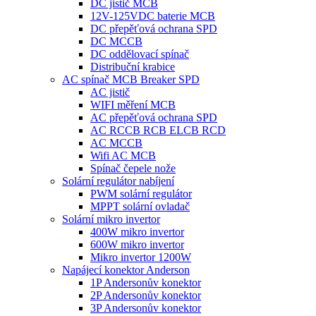
DC jistič MCB
12V-125VDC baterie MCB
DC přepěťová ochrana SPD
DC MCCB
DC oddělovací spínač
Distribuční krabice
AC spínač MCB Breaker SPD
AC jistič
WIFI měření MCB
AC přepěťová ochrana SPD
AC RCCB RCB ELCB RCD
AC MCCB
Wifi AC MCB
Spínač čepele nože
Solární regulátor nabíjení
PWM solární regulátor
MPPT solární ovladač
Solární mikro invertor
400W mikro invertor
600W mikro invertor
Mikro invertor 1200W
Napájecí konektor Anderson
1P Andersonův konektor
2P Andersonův konektor
3P Andersonův konektor