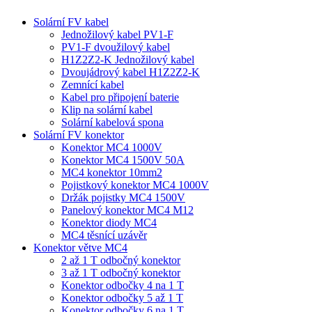
Solární FV kabel
Jednožilový kabel PV1-F
PV1-F dvoužilový kabel
H1Z2Z2-K Jednožilový kabel
Dvoujádrový kabel H1Z2Z2-K
Zemnící kabel
Kabel pro připojení baterie
Klip na solární kabel
Solární kabelová spona
Solární FV konektor
Konektor MC4 1000V
Konektor MC4 1500V 50A
MC4 konektor 10mm2
Pojistkový konektor MC4 1000V
Držák pojistky MC4 1500V
Panelový konektor MC4 M12
Konektor diody MC4
MC4 těsnící uzávěr
Konektor větve MC4
2 až 1 T odbočný konektor
3 až 1 T odbočný konektor
Konektor odbočky 4 na 1 T
Konektor odbočky 5 až 1 T
Konektor odbočky 6 na 1 T