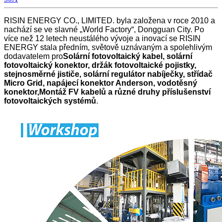
RISIN ENERGY CO., LIMITED. byla založena v roce 2010 a
nachází se ve slavné „World Factory“, Dongguan City. Po
více než 12 letech neustálého vývoje a inovací se RISIN
ENERGY stala předním, světově uznávaným a spolehlivým
dodavatelem pro
Solární fotovoltaický kabel, solární
fotovoltaický konektor, držák fotovoltaické pojistky,
stejnosměrné jističe, solární regulátor nabíječky, střídač
Micro Grid, napájecí konektor Anderson, vodotěsný
konektor,
Montáž FV kabelů a různé druhy příslušenství
fotovoltaických systémů
.