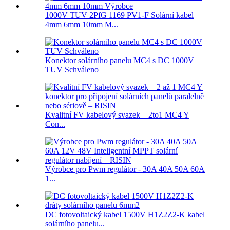
1000V TUV 2PfG 1169 PV1-F Solární kabel
4mm 6mm 10mm M...
Konektor solárního panelu MC4 s DC 1000V
TUV Schváleno
Kvalitní FV kabelový svazek – 2to1 MC4 Y
Con...
Výrobce pro Pwm regulátor - 30A 40A 50A 60A
1...
DC fotovoltaický kabel 1500V H1Z2Z2-K kabel
solárního panelu...