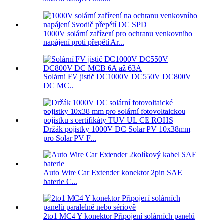
1000V solární zařízení pro ochranu venkovního
napájení proti přepětí Ar...
Solární FV jistič DC1000V DC550V DC800V
DC MC...
Držák pojistky 1000V DC Solar PV 10x38mm
pro Solar PV F...
Auto Wire Car Extender konektor 2pin SAE
baterie C...
2to1 MC4 Y konektor Připojení solárních panelů