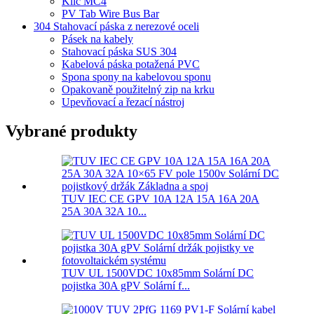
Klíč MC4
PV Tab Wire Bus Bar
304 Stahovací páska z nerezové oceli
Pásek na kabely
Stahovací páska SUS 304
Kabelová páska potažená PVC
Spona spony na kabelovou sponu
Opakovaně použitelný zip na krku
Upevňovací a řezací nástroj
Vybrané produkty
TUV IEC CE GPV 10A 12A 15A 16A 20A
25A 30A 32A 10...
TUV UL 1500VDC 10x85mm Solární DC
pojistka 30A gPV Solární f...