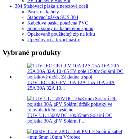
PV Tab Wire Bus Bar
304 Stahovací páska z nerezové oceli
Pásek na kabely
Stahovací páska SUS 304
Kabelová páska potažená PVC
Spona spony na kabelovou sponu
Opakovaně použitelný zip na krku
Upevňovací a řezací nástroj
Vybrané produkty
TUV IEC CE GPV 10A 12A 15A 16A 20A
25A 30A 32A 10...
TUV UL 1500VDC 10x85mm Solární DC
pojistka 30A gPV Solární f...