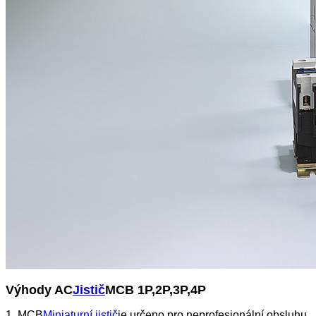
Výhody AC
Jistič
MCB 1P,2P,3P,4P
1. MCB
Miniaturní jistič
je určeno pro neprofesionální obsluhu