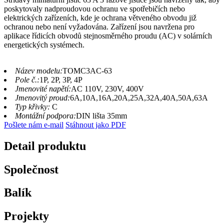
poskytovaly nadproudovou ochranu ve spotřebičích nebo
elektrických zařízeních, kde je ochrana větveného obvodu již
ochranou nebo není vyžadována. Zařízení jsou navržena pro
aplikace řídicích obvodů stejnosměrného proudu (AC) v solárních
energetických systémech.
Název modelu:
TOMC3AC-63
Pole č.:
1P, 2P, 3P, 4P
Jmenovité napětí:
AC 110V, 230V, 400V
Jmenovitý proud:
6A,10A,16A,20A,25A,32A,40A,50A,63A
Typ křivky:
C
Montážní podpora:
DIN lišta 35mm
Pošlete nám e-mail
Stáhnout jako PDF
Detail produktu
Společnost
Balík
Projekty