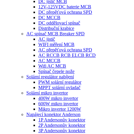
DC jistič MCB
12V-125VDC baterie MCB
DC přepěťová ochrana SPD
DC MCCB
DC oddělovací spínač
Distribuční krabice
AC spínač MCB Breaker SPD
AC jistič
WIFI měření MCB
AC přepěťová ochrana SPD
AC RCCB RCB ELCB RCD
AC MCCB
Wifi AC MCB
Spínač čepele nože
Solární regulátor nabíjení
PWM solární regulátor
MPPT solární ovladač
Solární mikro invertor
400W mikro invertor
600W mikro invertor
Mikro invertor 1200W
Napájecí konektor Anderson
1P Andersonův konektor
2P Andersonův konektor
3P Andersonův konektor