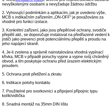
nevyškolenými osobami a nevyžaduje žádnou údržbu
2. Vyhovující podmínkám a aplikacím, jak je uvedeno výše,
MCB s indikačním zařízením „ON-OFF“ je považováno za
vhodné pro funkci izolace.
3. Konkrétní zařízení, jako jsou přepěťové ochrany, svodiče
přepětí atd., se doporučuje instalovat na předřazené vedení k
jističi jako prevenci proti potenciálnímu přepětí a proudu na
jeho napájecí straně.
4. Je-li zvolena a správně nainstalována vhodná vypínací
křivka, MCB v případě poruchy vypne a vypne svůj chráněný
obvod, a tím poskytuje ochranu před úrazem elektrickým
proudem.
5. Ochrana proti přetížení a zkratu
6. Indikace polohy kontaktu
7. Použitelné pro svorkovnici a připojení přípojnic typu
kolík/vidlička
8. Snadná montáž na 35mm DIN lištu