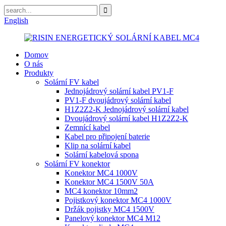
English
Domov
O nás
Produkty
Solární FV kabel
Jednojádrový solární kabel PV1-F
PV1-F dvoujádrový solární kabel
H1Z2Z2-K Jednojádrový solární kabel
Dvoujádrový solární kabel H1Z2Z2-K
Zemnící kabel
Kabel pro připojení baterie
Klip na solární kabel
Solární kabelová spona
Solární FV konektor
Konektor MC4 1000V
Konektor MC4 1500V 50A
MC4 konektor 10mm2
Pojistkový konektor MC4 1000V
Držák pojistky MC4 1500V
Panelový konektor MC4 M12