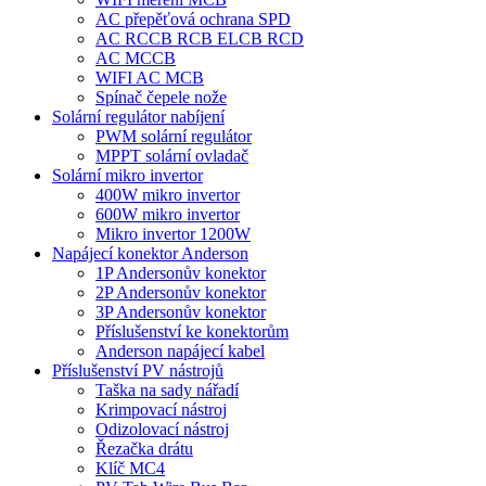
AC přepěťová ochrana SPD
AC RCCB RCB ELCB RCD
AC MCCB
WIFI AC MCB
Spínač čepele nože
Solární regulátor nabíjení
PWM solární regulátor
MPPT solární ovladač
Solární mikro invertor
400W mikro invertor
600W mikro invertor
Mikro invertor 1200W
Napájecí konektor Anderson
1P Andersonův konektor
2P Andersonův konektor
3P Andersonův konektor
Příslušenství ke konektorům
Anderson napájecí kabel
Příslušenství PV nástrojů
Taška na sady nářadí
Krimpovací nástroj
Odizolovací nástroj
Řezačka drátu
Klíč MC4