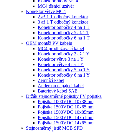
Konektor diody MC4
MC4 těsnící uzávěr
Konektor větve MC4
2 až 1 T odbočný konektor
3 až 1 T odbočný konektor
Konektor odbočky 4 na 1 T
Konektor odbočky 5 až 1 T
Konektor odbočky 6 na 1 T
OEM montáž PV kabelu
MC4 prodlužovací kabel
Konektor odbočky 2 až 1 Y
Konektor větve 3 na 1 Y
Konektor větve 4 na 1 Y
Konektor odbočky 5 na 1 Y
Konektor odbočky 6 na 1 Y
Zemnící kabel
Anderson napájecí kabel
Bateriový kabel SAE
Držák stejnosměrné pojistky FV pojistka
Pojistka 1000VDC 10x38mm
Pojistka 1500VDC 10x65mm
Pojistka 1500VDC 10x85mm
Pojistka 1500VDC 14x51mm
Pojistka 1500VDC 14x65mm
Stejnosměrný jistič MCB SPD