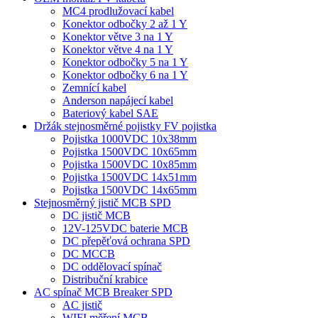
MC4 prodlužovací kabel
Konektor odbočky 2 až 1 Y
Konektor větve 3 na 1 Y
Konektor větve 4 na 1 Y
Konektor odbočky 5 na 1 Y
Konektor odbočky 6 na 1 Y
Zemnící kabel
Anderson napájecí kabel
Bateriový kabel SAE
Držák stejnosměrné pojistky FV pojistka
Pojistka 1000VDC 10x38mm
Pojistka 1500VDC 10x65mm
Pojistka 1500VDC 10x85mm
Pojistka 1500VDC 14x51mm
Pojistka 1500VDC 14x65mm
Stejnosměrný jistič MCB SPD
DC jistič MCB
12V-125VDC baterie MCB
DC přepěťová ochrana SPD
DC MCCB
DC oddělovací spínač
Distribuční krabice
AC spínač MCB Breaker SPD
AC jistič
WIFI měření MCB