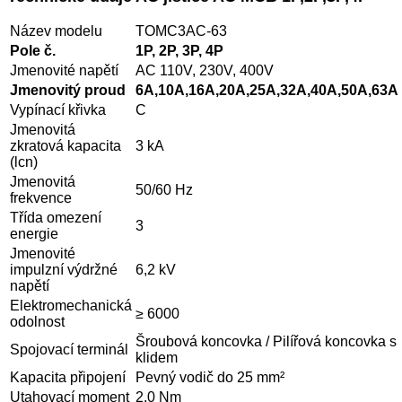
Název modelu
TOMC3AC-63
Pole č.
1P, 2P, 3P, 4P
Jmenovité napětí
AC 110V, 230V, 400V
Jmenovitý proud
6A,10A,16A,20A,25A,32A,40A,50A,63A
Vypínací křivka
C
Jmenovitá
zkratová kapacita
3 kA
(lcn)
Jmenovitá
50/60 Hz
frekvence
Třída omezení
3
energie
Jmenovité
impulzní výdržné
6,2 kV
napětí
Elektromechanická
≥ 6000
odolnost
Šroubová koncovka / Pilířová koncovka s
Spojovací terminál
klidem
Kapacita připojení
Pevný vodič do 25 mm²
Utahovací moment
2,0 Nm