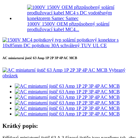
1000V 1500V OEM přizpůsobený solární
prodlužovací kabel MC4...
AC miniaturní jistič 63 Amp 1P 2P 3P 4P AC MCB
Krátký popis:
Střídavý miniaturní jistič 63 A 3 fázové jističe jsou navrženy tak, aby