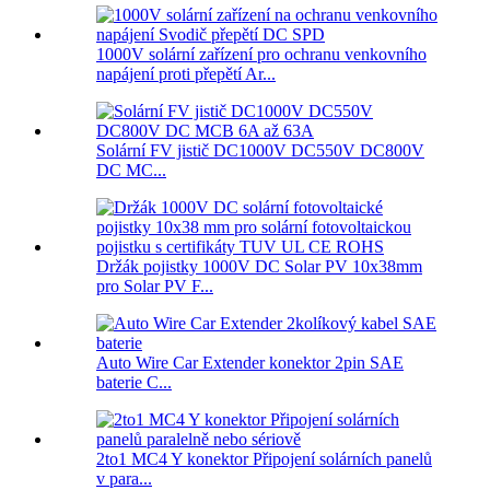
1000V solární zařízení pro ochranu venkovního
napájení proti přepětí Ar...
Solární FV jistič DC1000V DC550V DC800V
DC MC...
Držák pojistky 1000V DC Solar PV 10x38mm
pro Solar PV F...
Auto Wire Car Extender konektor 2pin SAE
baterie C...
2to1 MC4 Y konektor Připojení solárních panelů
v para...