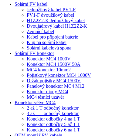
Solární FV kabel
Jednožilový kabel PV1-F
PV1-F dvoužilový kabel
H1Z2Z2-K Jednožilový kabel
Dvoujádrový kabel H1Z2Z2-K
Zemnící kabel
Kabel pro připojení baterie
Klip na solární kabel
Solární kabelová spona
Solární FV konektor
Konektor MC4 1000V
Konektor MC4 1500V 50A
MC4 konektor 10mm2
Pojistkový konektor MC4 1000V
Držák pojistky MC4 1500V
Panelový konektor MC4 M12
Konektor diody MC4
MC4 těsnící uzávěr
Konektor větve MC4
2 až 1 T odbočný konektor
3 až 1 T odbočný konektor
Konektor odbočky 4 na 1 T
Konektor odbočky 5 až 1 T
Konektor odbočky 6 na 1 T
OEM montáž PV kabelu