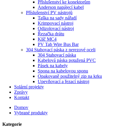
Příslušenství ke konektorům
Anderson napájecí kabel
Příslušenství PV nástrojů
Taška na sady nářadí
Krimpovací nástroj
Odizolovací nástroj
Řezačka drátu
Klíč MC4
PV Tab Wire Bus Bar
304 Stahovací páska z nerezové oceli
304 Stahovací páska
Kabelová páska potažená PVC
Pásek na kabely
Spona na kabelovou sponu
Opakovaně použitelný zip na krku
Upevňovací a řezací nástroj
Solární projekty
Zprávy
Kontakt
Domov
Vybrané produkty
Kategorie