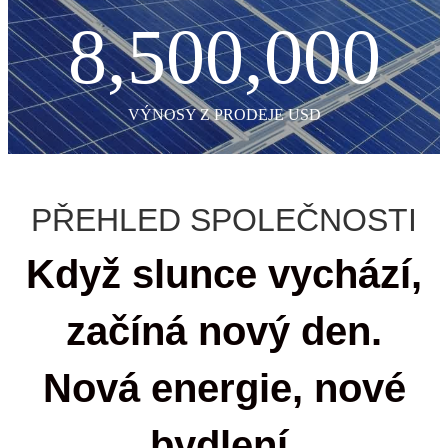
8,500,000
VÝNOSY Z PRODEJE USD
PŘEHLED SPOLEČNOSTI
Když slunce vychází,
začíná nový den.
Nová energie, nové
bydlení.