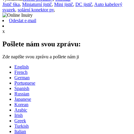
Jistič 6ka
,
Miniaturní jistič
,
Mini jistič
,
DC jistič
,
Auto kabelový
svazek
,
solární konektor pv
,
Odeslat e-mail
x
Pošlete nám svou zprávu:
Zde napište svou zprávu a pošlete nám ji
English
French
German
Portuguese
Spanish
Russian
Japanese
Korean
Arabic
Irish
Greek
Turkish
Italian