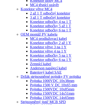
Konektor diody MC4
MC4 těsnící uzávěr
Konektor větve MC4
2 až 1 T odbočný konektor
3 až 1 T odbočný konektor
Konektor odbočky 4 na 1 T
Konektor odbočky 5 až 1 T
Konektor odbočky 6 na 1 T
OEM montáž PV kabelu
MC4 prodlužovací kabel
Konektor odbočky 2 až 1 Y
Konektor větve 3 na 1 Y
Konektor větve 4 na 1 Y
Konektor odbočky 5 na 1 Y
Konektor odbočky 6 na 1 Y
Zemnící kabel
Anderson napájecí kabel
Bateriový kabel SAE
Držák stejnosměrné pojistky FV pojistka
Pojistka 1000VDC 10x38mm
Pojistka 1500 V DC 10x65 mm
Pojistka 1500VDC 10x85mm
Pojistka 1500VDC 14x51mm
Pojistka 1500VDC 14x65mm
Stejnosměrný jistič MCB SPD