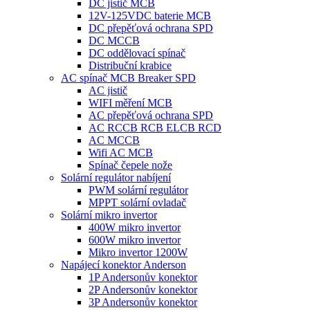
DC jistič MCB
12V-125VDC baterie MCB
DC přepěťová ochrana SPD
DC MCCB
DC oddělovací spínač
Distribuční krabice
AC spínač MCB Breaker SPD
AC jistič
WIFI měření MCB
AC přepěťová ochrana SPD
AC RCCB RCB ELCB RCD
AC MCCB
Wifi AC MCB
Spínač čepele nože
Solární regulátor nabíjení
PWM solární regulátor
MPPT solární ovladač
Solární mikro invertor
400W mikro invertor
600W mikro invertor
Mikro invertor 1200W
Napájecí konektor Anderson
1P Andersonův konektor
2P Andersonův konektor
3P Andersonův konektor