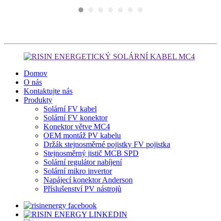
Domov
O nás
Kontaktujte nás
Produkty
Solární FV kabel
Solární FV konektor
Konektor větve MC4
OEM montáž PV kabelu
Držák stejnosměrné pojistky FV pojistka
Stejnosměrný jistič MCB SPD
Solární regulátor nabíjení
Solární mikro invertor
Napájecí konektor Anderson
Příslušenství PV nástrojů