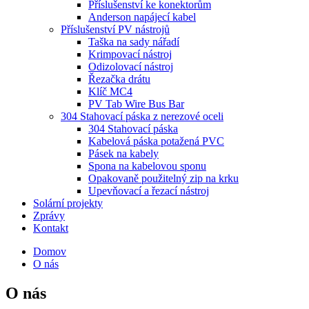
Příslušenství ke konektorům
Anderson napájecí kabel
Příslušenství PV nástrojů
Taška na sady nářadí
Krimpovací nástroj
Odizolovací nástroj
Řezačka drátu
Klíč MC4
PV Tab Wire Bus Bar
304 Stahovací páska z nerezové oceli
304 Stahovací páska
Kabelová páska potažená PVC
Pásek na kabely
Spona na kabelovou sponu
Opakovaně použitelný zip na krku
Upevňovací a řezací nástroj
Solární projekty
Zprávy
Kontakt
Domov
O nás
O nás