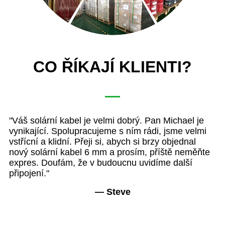
CO ŘÍKAJÍ KLIENTI?
PV
"Váš solární kabel je velmi dobrý. Pan Michael je
"
T
vynikající. Spolupracujeme s ním rádi, jsme velmi
by
vstřícní a klidní. Přeji si, abych si brzy objednal
na
."
nový solární kabel 6 mm a prosím, příště neměňte
En
expres. Doufám, že v budoucnu uvidíme další
připojení."
— Steve