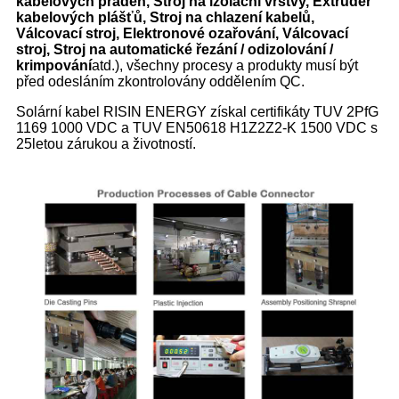
kabelových přaden, Stroj na izolační vrstvy, Extruder
kabelových plášťů, Stroj na chlazení kabelů,
Válcovací stroj, Elektronové ozařování, Válcovací
stroj, Stroj na automatické řezání / odizolování /
krimpování
atd.), všechny procesy a produkty musí být
před odesláním zkontrolovány oddělením QC.
Solární kabel RISIN ENERGY získal certifikáty TUV 2PfG
1169 1000 VDC a TUV EN50618 H1Z2Z2-K 1500 VDC s
25letou zárukou a životností.