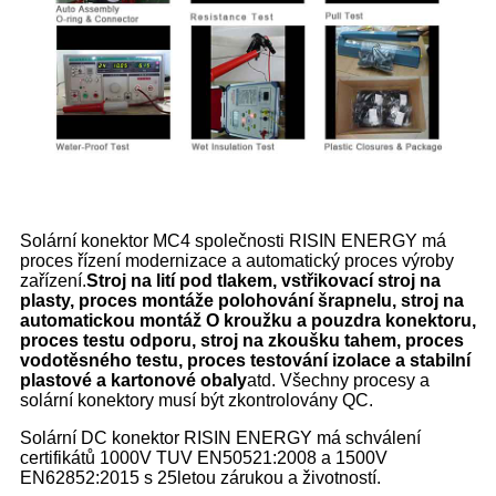
Solární konektor MC4 společnosti RISIN ENERGY má
proces řízení modernizace a automatický proces výroby
zařízení.
Stroj na lití pod tlakem, vstřikovací stroj na
plasty, proces montáže polohování šrapnelu, stroj na
automatickou montáž O kroužku a pouzdra konektoru,
proces testu odporu, stroj na zkoušku tahem, proces
vodotěsného testu, proces testování izolace a stabilní
plastové a kartonové obaly
atd. Všechny procesy a
solární konektory musí být zkontrolovány QC.
Solární DC konektor RISIN ENERGY má schválení
certifikátů 1000V TUV EN50521:2008 a 1500V
EN62852:2015 s 25letou zárukou a životností.