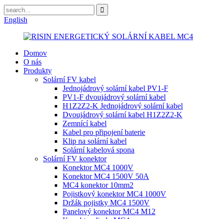
English
Domov
O nás
Produkty
Solární FV kabel
Jednojádrový solární kabel PV1-F
PV1-F dvoujádrový solární kabel
H1Z2Z2-K Jednojádrový solární kabel
Dvoujádrový solární kabel H1Z2Z2-K
Zemnící kabel
Kabel pro připojení baterie
Klip na solární kabel
Solární kabelová spona
Solární FV konektor
Konektor MC4 1000V
Konektor MC4 1500V 50A
MC4 konektor 10mm2
Pojistkový konektor MC4 1000V
Držák pojistky MC4 1500V
Panelový konektor MC4 M12