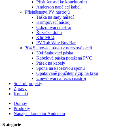
Příslušenství ke konektorům
Anderson napájecí kabel
Příslušenství PV nástrojů
Taška na sady nářadí
Krimpovací nástroj
Odizolovací nástroj
Řezačka drátu
Klíč MC4
PV Tab Wire Bus Bar
304 Stahovací páska z nerezové oceli
304 Stahovací páska
Kabelová páska potažená PVC
Pásek na kabely
Spona na kabelovou sponu
Opakovaně použitelný zip na krku
Upevňovací a řezací nástroj
Solární projekty
Zprávy
Kontakt
Domov
Produkty
Napájecí konektor Anderson
Kategorie