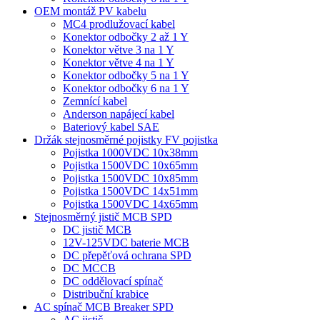
OEM montáž PV kabelu
MC4 prodlužovací kabel
Konektor odbočky 2 až 1 Y
Konektor větve 3 na 1 Y
Konektor větve 4 na 1 Y
Konektor odbočky 5 na 1 Y
Konektor odbočky 6 na 1 Y
Zemnící kabel
Anderson napájecí kabel
Bateriový kabel SAE
Držák stejnosměrné pojistky FV pojistka
Pojistka 1000VDC 10x38mm
Pojistka 1500VDC 10x65mm
Pojistka 1500VDC 10x85mm
Pojistka 1500VDC 14x51mm
Pojistka 1500VDC 14x65mm
Stejnosměrný jistič MCB SPD
DC jistič MCB
12V-125VDC baterie MCB
DC přepěťová ochrana SPD
DC MCCB
DC oddělovací spínač
Distribuční krabice
AC spínač MCB Breaker SPD
AC jistič