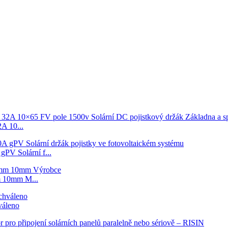
 10...
V Solární f...
 10mm M...
váleno