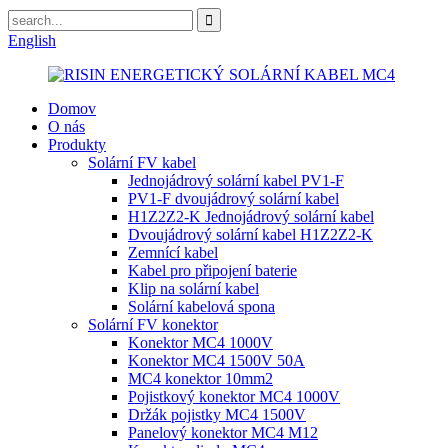
English
Domov
O nás
Produkty
Solární FV kabel
Jednojádrový solární kabel PV1-F
PV1-F dvoujádrový solární kabel
H1Z2Z2-K Jednojádrový solární kabel
Dvoujádrový solární kabel H1Z2Z2-K
Zemnící kabel
Kabel pro připojení baterie
Klip na solární kabel
Solární kabelová spona
Solární FV konektor
Konektor MC4 1000V
Konektor MC4 1500V 50A
MC4 konektor 10mm2
Pojistkový konektor MC4 1000V
Držák pojistky MC4 1500V
Panelový konektor MC4 M12