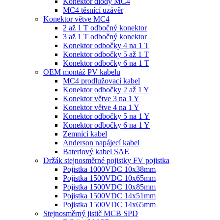
Konektor diody MC4
MC4 těsnící uzávěr
Konektor větve MC4
2 až 1 T odbočný konektor
3 až 1 T odbočný konektor
Konektor odbočky 4 na 1 T
Konektor odbočky 5 až 1 T
Konektor odbočky 6 na 1 T
OEM montáž PV kabelu
MC4 prodlužovací kabel
Konektor odbočky 2 až 1 Y
Konektor větve 3 na 1 Y
Konektor větve 4 na 1 Y
Konektor odbočky 5 na 1 Y
Konektor odbočky 6 na 1 Y
Zemnící kabel
Anderson napájecí kabel
Bateriový kabel SAE
Držák stejnosměrné pojistky FV pojistka
Pojistka 1000VDC 10x38mm
Pojistka 1500VDC 10x65mm
Pojistka 1500VDC 10x85mm
Pojistka 1500VDC 14x51mm
Pojistka 1500VDC 14x65mm
Stejnosměrný jistič MCB SPD