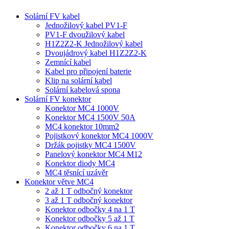
Solární FV kabel
Jednožilový kabel PV1-F
PV1-F dvoužilový kabel
H1Z2Z2-K Jednožilový kabel
Dvoujádrový kabel H1Z2Z2-K
Zemnící kabel
Kabel pro připojení baterie
Klip na solární kabel
Solární kabelová spona
Solární FV konektor
Konektor MC4 1000V
Konektor MC4 1500V 50A
MC4 konektor 10mm2
Pojistkový konektor MC4 1000V
Držák pojistky MC4 1500V
Panelový konektor MC4 M12
Konektor diody MC4
MC4 těsnící uzávěr
Konektor větve MC4
2 až 1 T odbočný konektor
3 až 1 T odbočný konektor
Konektor odbočky 4 na 1 T
Konektor odbočky 5 až 1 T
Konektor odbočky 6 na 1 T