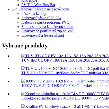
Klíč MC4
PV Tab Wire Bus Bar
304 Stahovací páska z nerezové oceli
Pásek na kabely
Stahovací páska SUS 304
Kabelová páska potažená PVC
Spona spony na kabelovou sponu
Opakovaně použitelný zip na krku
Upevňovací a řezací nástroj
Vybrané produkty
TUV IEC CE GPV 10A 12A 15A 16A 20A 25A 30A 32A
TUV UL 1500VDC 10x85mm Solární DC pojistka 30A gP
1000V TUV 2PfG 1169 PV1-F Solární kabel 4mm 6mm
Konektor solárního panelu MC4 s DC 1000V TUV Sch