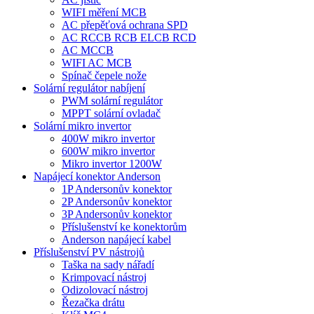
WIFI měření MCB
AC přepěťová ochrana SPD
AC RCCB RCB ELCB RCD
AC MCCB
WIFI AC MCB
Spínač čepele nože
Solární regulátor nabíjení
PWM solární regulátor
MPPT solární ovladač
Solární mikro invertor
400W mikro invertor
600W mikro invertor
Mikro invertor 1200W
Napájecí konektor Anderson
1P Andersonův konektor
2P Andersonův konektor
3P Andersonův konektor
Příslušenství ke konektorům
Anderson napájecí kabel
Příslušenství PV nástrojů
Taška na sady nářadí
Krimpovací nástroj
Odizolovací nástroj
Řezačka drátu