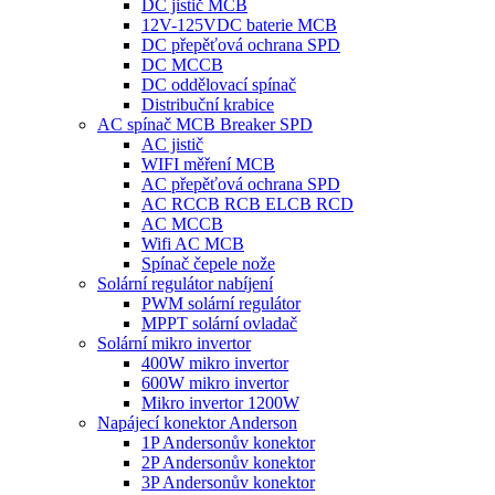
DC jistič MCB
12V-125VDC baterie MCB
DC přepěťová ochrana SPD
DC MCCB
DC oddělovací spínač
Distribuční krabice
AC spínač MCB Breaker SPD
AC jistič
WIFI měření MCB
AC přepěťová ochrana SPD
AC RCCB RCB ELCB RCD
AC MCCB
Wifi AC MCB
Spínač čepele nože
Solární regulátor nabíjení
PWM solární regulátor
MPPT solární ovladač
Solární mikro invertor
400W mikro invertor
600W mikro invertor
Mikro invertor 1200W
Napájecí konektor Anderson
1P Andersonův konektor
2P Andersonův konektor
3P Andersonův konektor