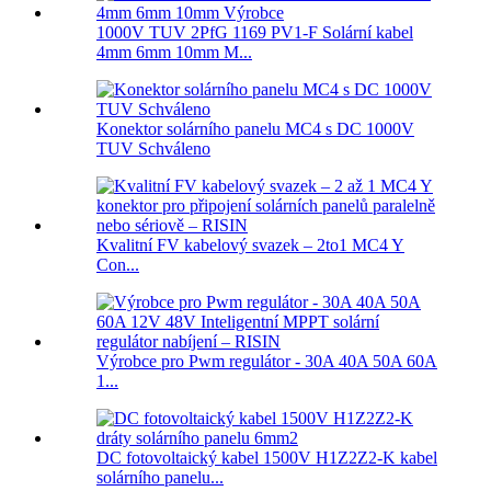
1000V TUV 2PfG 1169 PV1-F Solární kabel
4mm 6mm 10mm M...
Konektor solárního panelu MC4 s DC 1000V
TUV Schváleno
Kvalitní FV kabelový svazek – 2to1 MC4 Y
Con...
Výrobce pro Pwm regulátor - 30A 40A 50A 60A
1...
DC fotovoltaický kabel 1500V H1Z2Z2-K kabel
solárního panelu...