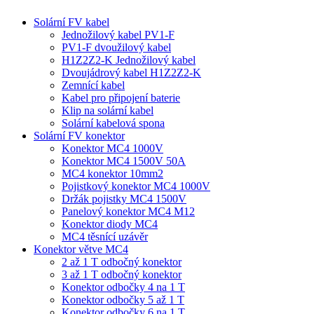
Solární FV kabel
Jednožilový kabel PV1-F
PV1-F dvoužilový kabel
H1Z2Z2-K Jednožilový kabel
Dvoujádrový kabel H1Z2Z2-K
Zemnící kabel
Kabel pro připojení baterie
Klip na solární kabel
Solární kabelová spona
Solární FV konektor
Konektor MC4 1000V
Konektor MC4 1500V 50A
MC4 konektor 10mm2
Pojistkový konektor MC4 1000V
Držák pojistky MC4 1500V
Panelový konektor MC4 M12
Konektor diody MC4
MC4 těsnící uzávěr
Konektor větve MC4
2 až 1 T odbočný konektor
3 až 1 T odbočný konektor
Konektor odbočky 4 na 1 T
Konektor odbočky 5 až 1 T
Konektor odbočky 6 na 1 T