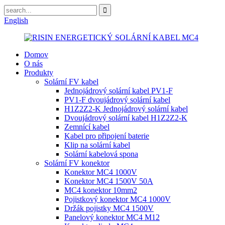
English
Domov
O nás
Produkty
Solární FV kabel
Jednojádrový solární kabel PV1-F
PV1-F dvoujádrový solární kabel
H1Z2Z2-K Jednojádrový solární kabel
Dvoujádrový solární kabel H1Z2Z2-K
Zemnící kabel
Kabel pro připojení baterie
Klip na solární kabel
Solární kabelová spona
Solární FV konektor
Konektor MC4 1000V
Konektor MC4 1500V 50A
MC4 konektor 10mm2
Pojistkový konektor MC4 1000V
Držák pojistky MC4 1500V
Panelový konektor MC4 M12