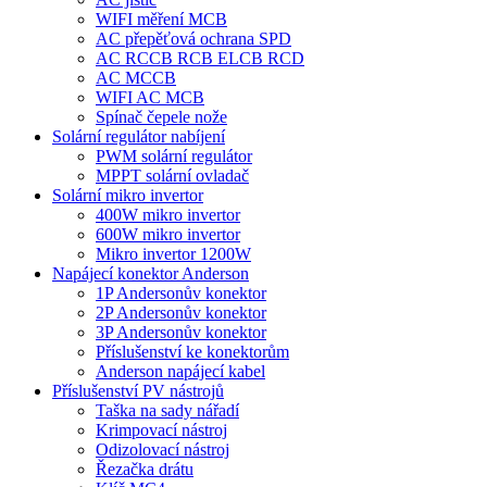
WIFI měření MCB
AC přepěťová ochrana SPD
AC RCCB RCB ELCB RCD
AC MCCB
WIFI AC MCB
Spínač čepele nože
Solární regulátor nabíjení
PWM solární regulátor
MPPT solární ovladač
Solární mikro invertor
400W mikro invertor
600W mikro invertor
Mikro invertor 1200W
Napájecí konektor Anderson
1P Andersonův konektor
2P Andersonův konektor
3P Andersonův konektor
Příslušenství ke konektorům
Anderson napájecí kabel
Příslušenství PV nástrojů
Taška na sady nářadí
Krimpovací nástroj
Odizolovací nástroj
Řezačka drátu