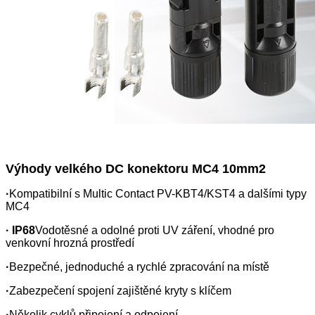
Výhody velkého DC konektoru MC4 10mm2
·
Kompatibilní s Multic Contact PV-KBT4/KST4 a dalšími typy
MC4
· IP68
Vodotěsné a odolné proti UV záření, vhodné pro
venkovní hrozná prostředí
·
Bezpečné, jednoduché a rychlé zpracování na místě
·
Zabezpečení spojení zajištěné kryty s klíčem
·
Několik cyklů připojení a odpojení