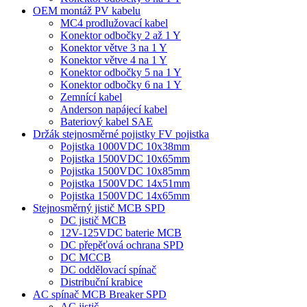
OEM montáž PV kabelu
MC4 prodlužovací kabel
Konektor odbočky 2 až 1 Y
Konektor větve 3 na 1 Y
Konektor větve 4 na 1 Y
Konektor odbočky 5 na 1 Y
Konektor odbočky 6 na 1 Y
Zemnící kabel
Anderson napájecí kabel
Bateriový kabel SAE
Držák stejnosměrné pojistky FV pojistka
Pojistka 1000VDC 10x38mm
Pojistka 1500VDC 10x65mm
Pojistka 1500VDC 10x85mm
Pojistka 1500VDC 14x51mm
Pojistka 1500VDC 14x65mm
Stejnosměrný jistič MCB SPD
DC jistič MCB
12V-125VDC baterie MCB
DC přepěťová ochrana SPD
DC MCCB
DC oddělovací spínač
Distribuční krabice
AC spínač MCB Breaker SPD
AC jistič