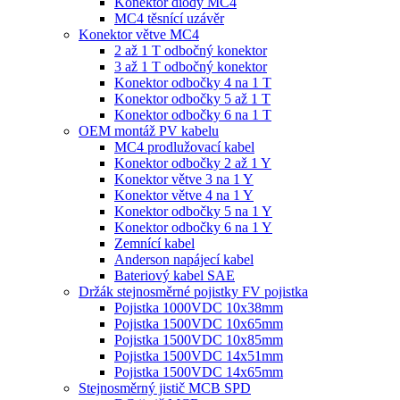
Konektor diody MC4
MC4 těsnící uzávěr
Konektor větve MC4
2 až 1 T odbočný konektor
3 až 1 T odbočný konektor
Konektor odbočky 4 na 1 T
Konektor odbočky 5 až 1 T
Konektor odbočky 6 na 1 T
OEM montáž PV kabelu
MC4 prodlužovací kabel
Konektor odbočky 2 až 1 Y
Konektor větve 3 na 1 Y
Konektor větve 4 na 1 Y
Konektor odbočky 5 na 1 Y
Konektor odbočky 6 na 1 Y
Zemnící kabel
Anderson napájecí kabel
Bateriový kabel SAE
Držák stejnosměrné pojistky FV pojistka
Pojistka 1000VDC 10x38mm
Pojistka 1500VDC 10x65mm
Pojistka 1500VDC 10x85mm
Pojistka 1500VDC 14x51mm
Pojistka 1500VDC 14x65mm
Stejnosměrný jistič MCB SPD