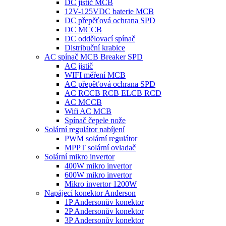
DC jistič MCB
12V-125VDC baterie MCB
DC přepěťová ochrana SPD
DC MCCB
DC oddělovací spínač
Distribuční krabice
AC spínač MCB Breaker SPD
AC jistič
WIFI měření MCB
AC přepěťová ochrana SPD
AC RCCB RCB ELCB RCD
AC MCCB
Wifi AC MCB
Spínač čepele nože
Solární regulátor nabíjení
PWM solární regulátor
MPPT solární ovladač
Solární mikro invertor
400W mikro invertor
600W mikro invertor
Mikro invertor 1200W
Napájecí konektor Anderson
1P Andersonův konektor
2P Andersonův konektor
3P Andersonův konektor