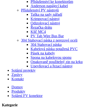
Příslušenství ke konektorům
Anderson napájecí kabel
Příslušenství PV nástrojů
Taška na sady nářadí
Krimpovací nástroj
Odizolovací nástroj
Řezačka drátu
Klíč MC4
PV Tab Wire Bus Bar
304 Stahovací páska z nerezové oceli
304 Stahovací páska
Kabelová páska potažená PVC
Pásek na kabely
Spona na kabelovou sponu
Opakovaně použitelný zip na krku
Upevňovací a řezací nástroj
Solární projekty
Zprávy
Kontakt
Domov
Produkty
Solární FV konektor
Kategorie