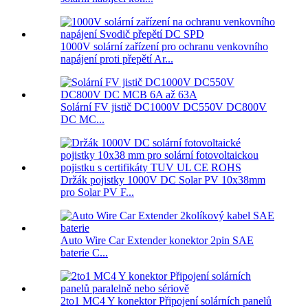
1000V solární zařízení pro ochranu venkovního
napájení proti přepětí Ar...
Solární FV jistič DC1000V DC550V DC800V
DC MC...
Držák pojistky 1000V DC Solar PV 10x38mm
pro Solar PV F...
Auto Wire Car Extender konektor 2pin SAE
baterie C...
2to1 MC4 Y konektor Připojení solárních panelů