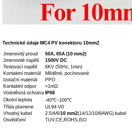
Technické údaje MC4 PV konektoru 10mm2
Jmenovitý proud
50A, 65A (10 mm2)
Jmenovité napětí
1500V DC
Testovací napětí
6KV (50Hz, 1min)
Kontaktní materiál
Měděné, pocínované
Izolační materiál
PPO
Kontaktní odpor
<1mΩ
Vodotěsná ochrana
IP68
Okolní teplota
-40℃~100℃
Třída plamene
UL94-V0
Vhodný kabel
2.5/4/6/
10 mm2
(14/12/10/8AWG) kabel
Osvědčení
TUV,CE,ROHS,ISO