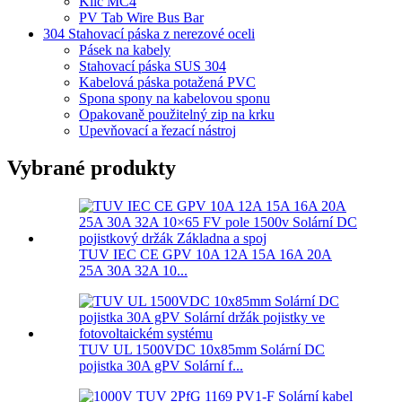
Klíč MC4
PV Tab Wire Bus Bar
304 Stahovací páska z nerezové oceli
Pásek na kabely
Stahovací páska SUS 304
Kabelová páska potažená PVC
Spona spony na kabelovou sponu
Opakovaně použitelný zip na krku
Upevňovací a řezací nástroj
Vybrané produkty
TUV IEC CE GPV 10A 12A 15A 16A 20A
25A 30A 32A 10...
TUV UL 1500VDC 10x85mm Solární DC
pojistka 30A gPV Solární f...