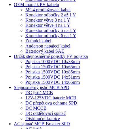
OEM montáž PV kabelu
MC4 prodlužovací kabel
Konektor odbočky 2 až 1 Y
Konektor větve 3 na 1 Y
Konektor větve 4 na 1 Y
Konektor odbočky 5 na 1 Y
Konektor odbočky 6 na 1 Y
Zemnící kabel
Anderson napájecí kabel
Bateriový kabel SAE
Držák stejnosměrné pojistky FV pojistka
Pojistka 1000VDC 10x38mm
Pojistka 1500VDC 10x65mm
Pojistka 1500VDC 10x85mm
Pojistka 1500VDC 14x51mm
Pojistka 1500VDC 14x65mm
Stejnosměrný jistič MCB SPD
DC jistič MCB
12V-125VDC baterie MCB
DC přepěťová ochrana SPD
DC MCCB
DC oddělovací spínač
Distribuční krabice
AC spínač MCB Breaker SPD
AC jistič