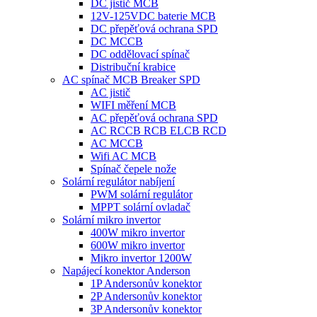
DC jistič MCB
12V-125VDC baterie MCB
DC přepěťová ochrana SPD
DC MCCB
DC oddělovací spínač
Distribuční krabice
AC spínač MCB Breaker SPD
AC jistič
WIFI měření MCB
AC přepěťová ochrana SPD
AC RCCB RCB ELCB RCD
AC MCCB
Wifi AC MCB
Spínač čepele nože
Solární regulátor nabíjení
PWM solární regulátor
MPPT solární ovladač
Solární mikro invertor
400W mikro invertor
600W mikro invertor
Mikro invertor 1200W
Napájecí konektor Anderson
1P Andersonův konektor
2P Andersonův konektor
3P Andersonův konektor