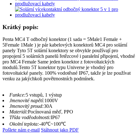
Krátký popis:
Penta MC4 T odbočný konektor (1 sada = 5Male1 Female +
5Female 1Male ) je pár kabelových konektorů MC4 pro solární
panely Tyto 5T solární konektory se obvykle používají pro
propojení 5 solárních panelů řetězcové i paralelní připojení, vhodné
pro MC4 Female Same jeden konektor z fotovoltaických
modulů.Tento 5T konektor typu Universe je vhodný pro
fotovoltaické panely. 100% vodotěsné IP67, takže je lze používat
venku za jakýchkoli povětrnostních podmínek.
Funkce:
5 vstupů, 1 výstup
Jmenovité napětí:
1000V
Jmenovitý proud:
30A
Materiál:
Pocínovaná měď, PPO
Třída voděodolnosti:
IP67
Okolní teplota:
-40℃~100℃
Pošlete nám e-mail
Stáhnout jako PDF