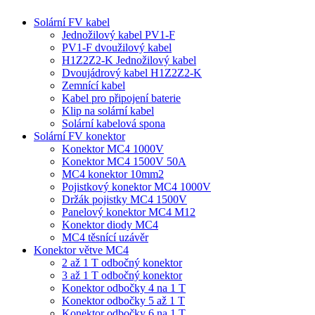
Solární FV kabel
Jednožilový kabel PV1-F
PV1-F dvoužilový kabel
H1Z2Z2-K Jednožilový kabel
Dvoujádrový kabel H1Z2Z2-K
Zemnící kabel
Kabel pro připojení baterie
Klip na solární kabel
Solární kabelová spona
Solární FV konektor
Konektor MC4 1000V
Konektor MC4 1500V 50A
MC4 konektor 10mm2
Pojistkový konektor MC4 1000V
Držák pojistky MC4 1500V
Panelový konektor MC4 M12
Konektor diody MC4
MC4 těsnící uzávěr
Konektor větve MC4
2 až 1 T odbočný konektor
3 až 1 T odbočný konektor
Konektor odbočky 4 na 1 T
Konektor odbočky 5 až 1 T
Konektor odbočky 6 na 1 T