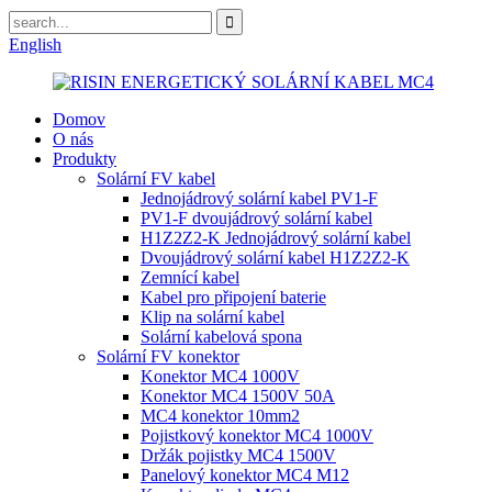
English
Domov
O nás
Produkty
Solární FV kabel
Jednojádrový solární kabel PV1-F
PV1-F dvoujádrový solární kabel
H1Z2Z2-K Jednojádrový solární kabel
Dvoujádrový solární kabel H1Z2Z2-K
Zemnící kabel
Kabel pro připojení baterie
Klip na solární kabel
Solární kabelová spona
Solární FV konektor
Konektor MC4 1000V
Konektor MC4 1500V 50A
MC4 konektor 10mm2
Pojistkový konektor MC4 1000V
Držák pojistky MC4 1500V
Panelový konektor MC4 M12