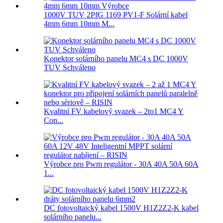
1000V TUV 2PfG 1169 PV1-F Solární kabel
4mm 6mm 10mm M...
Konektor solárního panelu MC4 s DC 1000V
TUV Schváleno
Kvalitní FV kabelový svazek – 2to1 MC4 Y
Con...
Výrobce pro Pwm regulátor - 30A 40A 50A 60A
1...
DC fotovoltaický kabel 1500V H1Z2Z2-K kabel
solárního panelu...