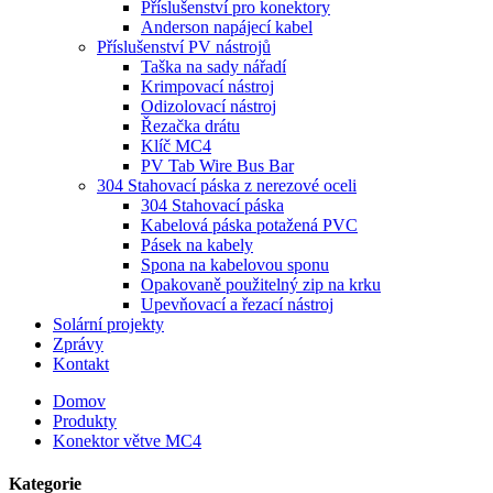
Příslušenství pro konektory
Anderson napájecí kabel
Příslušenství PV nástrojů
Taška na sady nářadí
Krimpovací nástroj
Odizolovací nástroj
Řezačka drátu
Klíč MC4
PV Tab Wire Bus Bar
304 Stahovací páska z nerezové oceli
304 Stahovací páska
Kabelová páska potažená PVC
Pásek na kabely
Spona na kabelovou sponu
Opakovaně použitelný zip na krku
Upevňovací a řezací nástroj
Solární projekty
Zprávy
Kontakt
Domov
Produkty
Konektor větve MC4
Kategorie