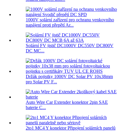
1000V solární zařízení pro ochranu venkovního
napájení proti přepětí Ar...
Solární FV jistič DC1000V DC550V DC800V
DC MC...
Držák pojistky 1000V DC Solar PV 10x38mm
pro Solar PV F...
Auto Wire Car Extender konektor 2pin SAE
baterie C...
2to1 MC4 Y konektor Připojení solárních panelů