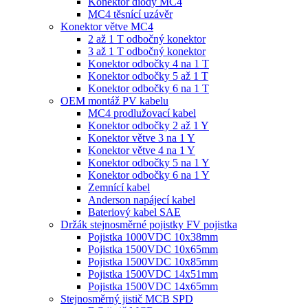
Konektor diody MC4
MC4 těsnící uzávěr
Konektor větve MC4
2 až 1 T odbočný konektor
3 až 1 T odbočný konektor
Konektor odbočky 4 na 1 T
Konektor odbočky 5 až 1 T
Konektor odbočky 6 na 1 T
OEM montáž PV kabelu
MC4 prodlužovací kabel
Konektor odbočky 2 až 1 Y
Konektor větve 3 na 1 Y
Konektor větve 4 na 1 Y
Konektor odbočky 5 na 1 Y
Konektor odbočky 6 na 1 Y
Zemnící kabel
Anderson napájecí kabel
Bateriový kabel SAE
Držák stejnosměrné pojistky FV pojistka
Pojistka 1000VDC 10x38mm
Pojistka 1500VDC 10x65mm
Pojistka 1500VDC 10x85mm
Pojistka 1500VDC 14x51mm
Pojistka 1500VDC 14x65mm
Stejnosměrný jistič MCB SPD