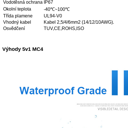
Vodotěsná ochrana
IP67
Okolní teplota
-40℃~100℃
Třída plamene
UL94-V0
Vhodný kabel
Kabel 2,5/4/6mm2 (14/12/10AWG).
Osvědčení
TUV,CE,ROHS,ISO
Výhody 5v1 MC4