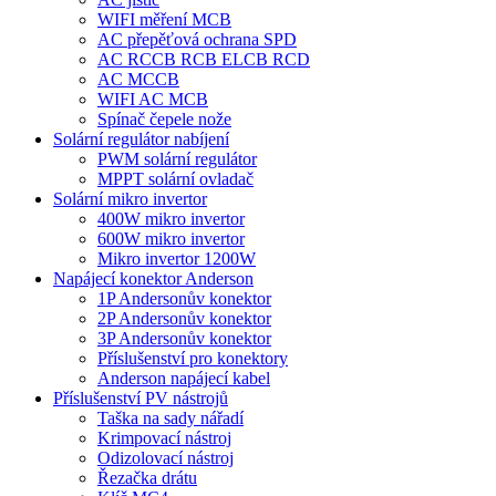
WIFI měření MCB
AC přepěťová ochrana SPD
AC RCCB RCB ELCB RCD
AC MCCB
WIFI AC MCB
Spínač čepele nože
Solární regulátor nabíjení
PWM solární regulátor
MPPT solární ovladač
Solární mikro invertor
400W mikro invertor
600W mikro invertor
Mikro invertor 1200W
Napájecí konektor Anderson
1P Andersonův konektor
2P Andersonův konektor
3P Andersonův konektor
Příslušenství pro konektory
Anderson napájecí kabel
Příslušenství PV nástrojů
Taška na sady nářadí
Krimpovací nástroj
Odizolovací nástroj
Řezačka drátu