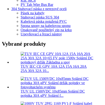
Klíč MC4
PV Tab Wire Bus Bar
304 Stahovací páska z nerezové oceli
Pásek na kabely
Stahovací páska SUS 304
Kabelová páska potažená PVC
Spona spony na kabelovou sponu
Opakovaně použitelný zip na krku
Upevňovací a řezací nástroj
Vybrané produkty
TUV IEC CE GPV 10A 12A 15A 16A 20A
25A 30A 32A 10...
TUV UL 1500VDC 10x85mm Solární DC
pojistka 30A gPV Solární f...