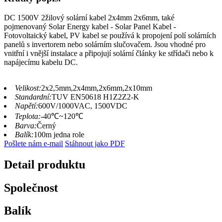
DC 1500V 2žilový solární kabel 2x4mm 2x6mm, také
pojmenovaný Solar Energy kabel - Solar Panel Kabel -
Fotovoltaický kabel, PV kabel se používá k propojení polí solárních
panelů s invertorem nebo solárním slučovačem. Jsou vhodné pro
vnitřní i vnější instalace a připojují solární články ke střídači nebo k
napájecímu kabelu DC.
Velikost:
2x2,5mm,2x4mm,2x6mm,2x10mm
Standardní:
TUV EN50618 H1Z2Z2-K
Napětí:
600V/1000VAC, 1500VDC
Teplota:
-40℃~120℃
Barva:
Černý
Balík:
100m jedna role
Pošlete nám e-mail
Stáhnout jako PDF
Detail produktu
Společnost
Balík