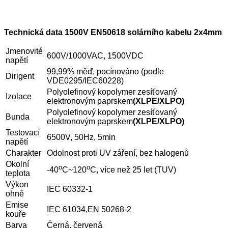
Technická data 1500V EN50618 solárního kabelu 2x4mm
Jmenovité
600V/1000VAC, 1500VDC
napětí
99,99% měď, pocínováno (podle
Dirigent
VDE0295/IEC60228)
Polyolefinový kopolymer zesíťovaný
Izolace
elektronovým paprskem
(XLPE/XLPO)
Polyolefinový kopolymer zesíťovaný
Bunda
elektronovým paprskem
(XLPE/XLPO)
Testovací
6500V, 50Hz, 5min
napětí
Charakter
Odolnost proti UV záření, bez halogenů
Okolní
o
o
-40
C~120
C, více než 25 let (TUV)
teplota
Výkon
IEC 60332-1
ohně
Emise
IEC 61034,EN 50268-2
kouře
Barva
Černá, červená