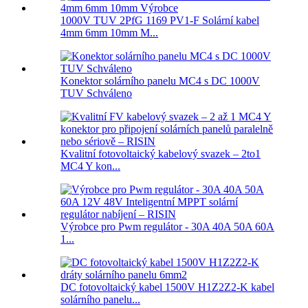
1000V TUV 2PfG 1169 PV1-F Solární kabel
4mm 6mm 10mm M...
Konektor solárního panelu MC4 s DC 1000V
TUV Schváleno
Kvalitní fotovoltaický kabelový svazek – 2to1
MC4 Y kon...
Výrobce pro Pwm regulátor - 30A 40A 50A 60A
1...
DC fotovoltaický kabel 1500V H1Z2Z2-K kabel
solárního panelu...