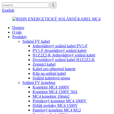
English
Domov
O nás
Produkty
Solární FV kabel
Jednojádrový solární kabel PV1-F
PV1-F dvoujádrový solární kabel
H1Z2Z2-K Jednojádrový solární kabel
Dvoujádrový solární kabel H1Z2Z2-K
Zemnící kabel
Kabel pro připojení baterie
Klip na solární kabel
Solární kabelová spona
Solární FV konektor
Konektor MC4 1000V
Konektor MC4 1500V 50A
MC4 konektor 10mm2
Pojistkový konektor MC4 1000V
Držák pojistky MC4 1500V
Panelový konektor MC4 M12