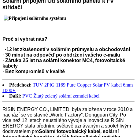
Solární připojení Od solárního panelu k FV
střídači
Proč si vybrat nás?
·
12 let zkušeností v solárním průmyslu a obchodování
· 30 minut na odpověď po obdržení vašeho e-mailu
· Záruka 25 let na solární konektor MC4, fotovoltaické
kabely
· Bez kompromisů v kvalitě
Předchozí:
TUV 2PfG 1169 Pure Copper Solar PV kabel 6mm
1000V
Další:
PVC Žlutý zelený solární zemnící kabel
RISIN ENERGY CO., LIMITED. byla založena v roce 2010 a
nachází se ve slavné „World Factory“, Dongguan City. Po
více než 12 letech neustálého vývoje a inovací se RISIN
ENERGY stala předním, světově uznávaným a spolehlivým
dodavatelem pro
Solární fotovoltaický kabel, solární
fotovoltaický konektor, držák fotovoltaické pojistky,