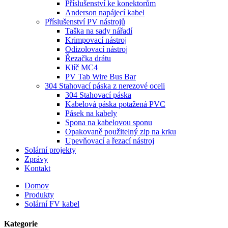
Příslušenství ke konektorům
Anderson napájecí kabel
Příslušenství PV nástrojů
Taška na sady nářadí
Krimpovací nástroj
Odizolovací nástroj
Řezačka drátu
Klíč MC4
PV Tab Wire Bus Bar
304 Stahovací páska z nerezové oceli
304 Stahovací páska
Kabelová páska potažená PVC
Pásek na kabely
Spona na kabelovou sponu
Opakovaně použitelný zip na krku
Upevňovací a řezací nástroj
Solární projekty
Zprávy
Kontakt
Domov
Produkty
Solární FV kabel
Kategorie