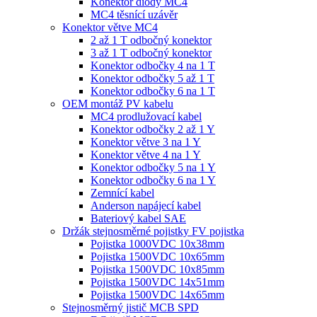
Konektor diody MC4
MC4 těsnící uzávěr
Konektor větve MC4
2 až 1 T odbočný konektor
3 až 1 T odbočný konektor
Konektor odbočky 4 na 1 T
Konektor odbočky 5 až 1 T
Konektor odbočky 6 na 1 T
OEM montáž PV kabelu
MC4 prodlužovací kabel
Konektor odbočky 2 až 1 Y
Konektor větve 3 na 1 Y
Konektor větve 4 na 1 Y
Konektor odbočky 5 na 1 Y
Konektor odbočky 6 na 1 Y
Zemnící kabel
Anderson napájecí kabel
Bateriový kabel SAE
Držák stejnosměrné pojistky FV pojistka
Pojistka 1000VDC 10x38mm
Pojistka 1500VDC 10x65mm
Pojistka 1500VDC 10x85mm
Pojistka 1500VDC 14x51mm
Pojistka 1500VDC 14x65mm
Stejnosměrný jistič MCB SPD