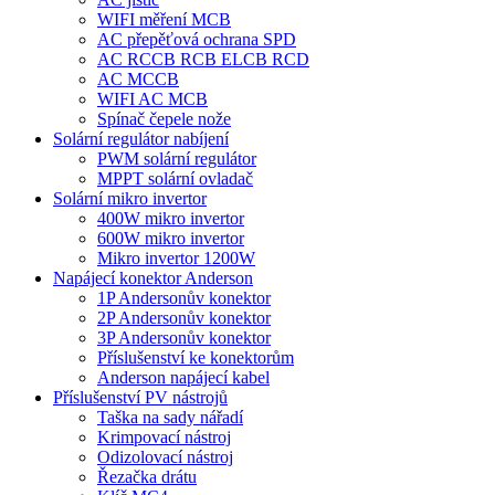
WIFI měření MCB
AC přepěťová ochrana SPD
AC RCCB RCB ELCB RCD
AC MCCB
WIFI AC MCB
Spínač čepele nože
Solární regulátor nabíjení
PWM solární regulátor
MPPT solární ovladač
Solární mikro invertor
400W mikro invertor
600W mikro invertor
Mikro invertor 1200W
Napájecí konektor Anderson
1P Andersonův konektor
2P Andersonův konektor
3P Andersonův konektor
Příslušenství ke konektorům
Anderson napájecí kabel
Příslušenství PV nástrojů
Taška na sady nářadí
Krimpovací nástroj
Odizolovací nástroj
Řezačka drátu