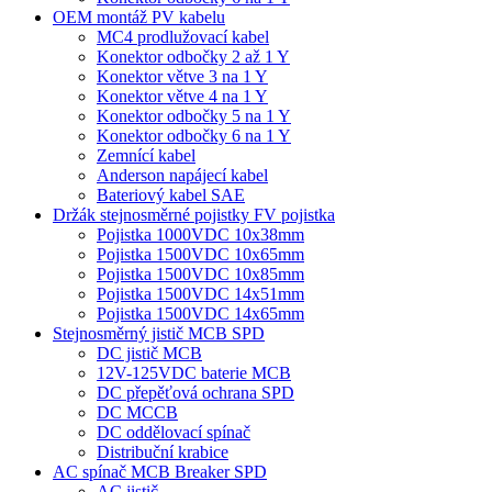
OEM montáž PV kabelu
MC4 prodlužovací kabel
Konektor odbočky 2 až 1 Y
Konektor větve 3 na 1 Y
Konektor větve 4 na 1 Y
Konektor odbočky 5 na 1 Y
Konektor odbočky 6 na 1 Y
Zemnící kabel
Anderson napájecí kabel
Bateriový kabel SAE
Držák stejnosměrné pojistky FV pojistka
Pojistka 1000VDC 10x38mm
Pojistka 1500VDC 10x65mm
Pojistka 1500VDC 10x85mm
Pojistka 1500VDC 14x51mm
Pojistka 1500VDC 14x65mm
Stejnosměrný jistič MCB SPD
DC jistič MCB
12V-125VDC baterie MCB
DC přepěťová ochrana SPD
DC MCCB
DC oddělovací spínač
Distribuční krabice
AC spínač MCB Breaker SPD
AC jistič