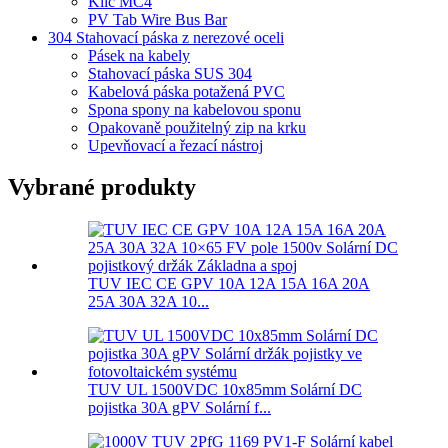
Klíč MC4
PV Tab Wire Bus Bar
304 Stahovací páska z nerezové oceli
Pásek na kabely
Stahovací páska SUS 304
Kabelová páska potažená PVC
Spona spony na kabelovou sponu
Opakovaně použitelný zip na krku
Upevňovací a řezací nástroj
Vybrané produkty
TUV IEC CE GPV 10A 12A 15A 16A 20A
25A 30A 32A 10...
TUV UL 1500VDC 10x85mm Solární DC
pojistka 30A gPV Solární f...