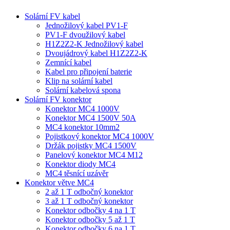
Solární FV kabel
Jednožilový kabel PV1-F
PV1-F dvoužilový kabel
H1Z2Z2-K Jednožilový kabel
Dvoujádrový kabel H1Z2Z2-K
Zemnící kabel
Kabel pro připojení baterie
Klip na solární kabel
Solární kabelová spona
Solární FV konektor
Konektor MC4 1000V
Konektor MC4 1500V 50A
MC4 konektor 10mm2
Pojistkový konektor MC4 1000V
Držák pojistky MC4 1500V
Panelový konektor MC4 M12
Konektor diody MC4
MC4 těsnící uzávěr
Konektor větve MC4
2 až 1 T odbočný konektor
3 až 1 T odbočný konektor
Konektor odbočky 4 na 1 T
Konektor odbočky 5 až 1 T
Konektor odbočky 6 na 1 T