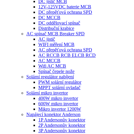
DC jistič MCB
12V-125VDC baterie MCB
DC přepěťová ochrana SPD
DC MCCB
DC oddělovací spínač
Distribuční krabice
AC spínač MCB Breaker SPD
AC jistič
WIFI měření MCB
AC přepěťová ochrana SPD
AC RCCB RCB ELCB RCD
AC MCCB
Wifi AC MCB
Spínač čepele nože
Solární regulátor nabíjení
PWM solární regulátor
MPPT solární ovladač
Solární mikro invertor
400W mikro invertor
600W mikro invertor
Mikro invertor 1200W
Napájecí konektor Anderson
1P Andersonův konektor
2P Andersonův konektor
3P Andersonův konektor