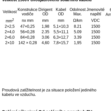
Konstrukce
Dirigent
Kabel
Odolnost
Jmenovité
Velikost
vodiče
OD
OD
Max.
napětí
Am
2
nx mm
mm
mm
Ω/km
VDC
mm
2×2,5
47×0,25
1,98
5,1×10,3
8.21
1500
2×4,0
56×0,28
2.35
5,5×11,1
5.09
1500
2×6,0
84×0,28
3.06
6,3×12,7
3.39
1500
2×10
142 × 0,28
4,60
7,8×15,7
1,95
1500
Proudová zatížitelnost je za situace položení jediného
kabelu ve vzduchu.