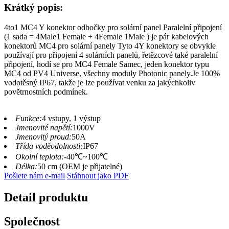
Krátký popis:
4to1 MC4 Y konektor odbočky pro solární panel Paralelní připojení
(1 sada = 4Male1 Female + 4Female 1Male ) je pár kabelových
konektorů MC4 pro solární panely Tyto 4Y konektory se obvykle
používají pro připojení 4 solárních panelů, řetězcové také paralelní
připojení, hodí se pro MC4 Female Samec, jeden konektor typu
MC4 od PV4 Universe, všechny moduly Photonic panely.Je 100%
vodotěsný IP67, takže je lze používat venku za jakýchkoliv
povětrnostních podmínek.
Funkce:
4 vstupy, 1 výstup
Jmenovité napětí:
1000V
Jmenovitý proud:
50A
Třída voděodolnosti:
IP67
Okolní teplota:
-40℃~100℃
Délka:
50 cm (OEM je přijatelné)
Pošlete nám e-mail
Stáhnout jako PDF
Detail produktu
Společnost