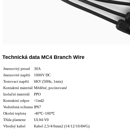
Technická data MC4 Branch Wire
Jmenovitý proud
30A
Jmenovité napětí
1000V DC
Testovací napětí
6KV (50Hz, 1min)
Kontaktní materiál
Měděné, pocínované
Izolační materiál
PPO
Kontaktní odpor
<1mΩ
Vodotěsná ochrana
IP67
Okolní teplota
-40℃~100℃
Třída plamene
UL94-V0
Vhodný kabel
Kabel 2,5/4/6mm2 (14/12/10AWG).