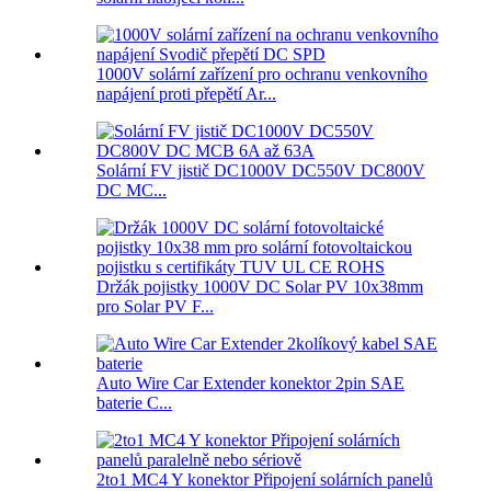
1000V solární zařízení pro ochranu venkovního
napájení proti přepětí Ar...
Solární FV jistič DC1000V DC550V DC800V
DC MC...
Držák pojistky 1000V DC Solar PV 10x38mm
pro Solar PV F...
Auto Wire Car Extender konektor 2pin SAE
baterie C...
2to1 MC4 Y konektor Připojení solárních panelů