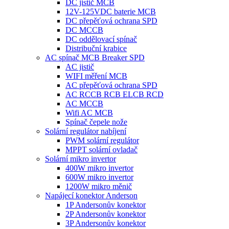
DC jistič MCB
12V-125VDC baterie MCB
DC přepěťová ochrana SPD
DC MCCB
DC oddělovací spínač
Distribuční krabice
AC spínač MCB Breaker SPD
AC jistič
WIFI měření MCB
AC přepěťová ochrana SPD
AC RCCB RCB ELCB RCD
AC MCCB
Wifi AC MCB
Spínač čepele nože
Solární regulátor nabíjení
PWM solární regulátor
MPPT solární ovladač
Solární mikro invertor
400W mikro invertor
600W mikro invertor
1200W mikro měnič
Napájecí konektor Anderson
1P Andersonův konektor
2P Andersonův konektor
3P Andersonův konektor