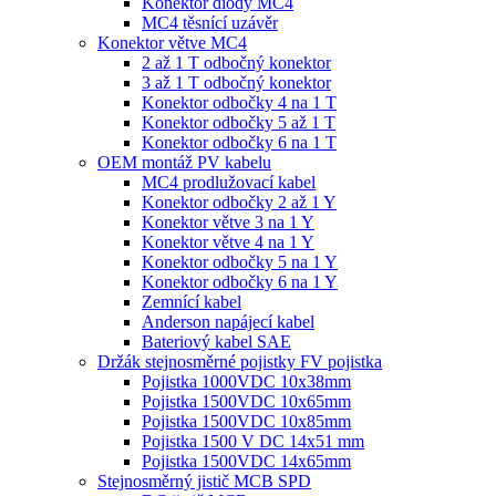
Konektor diody MC4
MC4 těsnící uzávěr
Konektor větve MC4
2 až 1 T odbočný konektor
3 až 1 T odbočný konektor
Konektor odbočky 4 na 1 T
Konektor odbočky 5 až 1 T
Konektor odbočky 6 na 1 T
OEM montáž PV kabelu
MC4 prodlužovací kabel
Konektor odbočky 2 až 1 Y
Konektor větve 3 na 1 Y
Konektor větve 4 na 1 Y
Konektor odbočky 5 na 1 Y
Konektor odbočky 6 na 1 Y
Zemnící kabel
Anderson napájecí kabel
Bateriový kabel SAE
Držák stejnosměrné pojistky FV pojistka
Pojistka 1000VDC 10x38mm
Pojistka 1500VDC 10x65mm
Pojistka 1500VDC 10x85mm
Pojistka 1500 V DC 14x51 mm
Pojistka 1500VDC 14x65mm
Stejnosměrný jistič MCB SPD