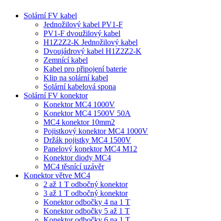
Solární FV kabel
Jednožilový kabel PV1-F
PV1-F dvoužilový kabel
H1Z2Z2-K Jednožilový kabel
Dvoujádrový kabel H1Z2Z2-K
Zemnící kabel
Kabel pro připojení baterie
Klip na solární kabel
Solární kabelová spona
Solární FV konektor
Konektor MC4 1000V
Konektor MC4 1500V 50A
MC4 konektor 10mm2
Pojistkový konektor MC4 1000V
Držák pojistky MC4 1500V
Panelový konektor MC4 M12
Konektor diody MC4
MC4 těsnící uzávěr
Konektor větve MC4
2 až 1 T odbočný konektor
3 až 1 T odbočný konektor
Konektor odbočky 4 na 1 T
Konektor odbočky 5 až 1 T
Konektor odbočky 6 na 1 T