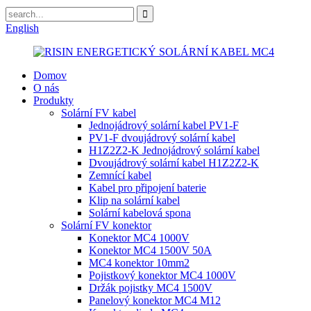
English
Domov
O nás
Produkty
Solární FV kabel
Jednojádrový solární kabel PV1-F
PV1-F dvoujádrový solární kabel
H1Z2Z2-K Jednojádrový solární kabel
Dvoujádrový solární kabel H1Z2Z2-K
Zemnící kabel
Kabel pro připojení baterie
Klip na solární kabel
Solární kabelová spona
Solární FV konektor
Konektor MC4 1000V
Konektor MC4 1500V 50A
MC4 konektor 10mm2
Pojistkový konektor MC4 1000V
Držák pojistky MC4 1500V
Panelový konektor MC4 M12