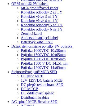
OEM montáž PV kabelu
MC4 prodlužovací kabel
Konektor odbočky 2 až 1 Y
Konektor větve 3 na 1 Y
Konektor větve 4 na 1 Y
Konektor odbočky 5 na 1 Y
Konektor odbočky 6 na 1 Y
Zemnící kabel
Anderson napájecí kabel
Bateriový kabel SAE
Držák stejnosměrné pojistky FV pojistka
Pojistka 1000VDC 10x38mm
Pojistka 1500VDC 10x65mm
Pojistka 1500VDC 10x85mm
Pojistka 1500 V DC 14x51 mm
Pojistka 1500VDC 14x65mm
Stejnosměrný jistič MCB SPD
DC jistič MCB
12V-125VDC baterie MCB
DC přepěťová ochrana SPD
DC MCCB
DC oddělovací spínač
Distribuční krabice
AC spínač MCB Breaker SPD
AC jistič