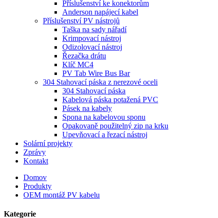
Příslušenství ke konektorům
Anderson napájecí kabel
Příslušenství PV nástrojů
Taška na sady nářadí
Krimpovací nástroj
Odizolovací nástroj
Řezačka drátu
Klíč MC4
PV Tab Wire Bus Bar
304 Stahovací páska z nerezové oceli
304 Stahovací páska
Kabelová páska potažená PVC
Pásek na kabely
Spona na kabelovou sponu
Opakovaně použitelný zip na krku
Upevňovací a řezací nástroj
Solární projekty
Zprávy
Kontakt
Domov
Produkty
OEM montáž PV kabelu
Kategorie