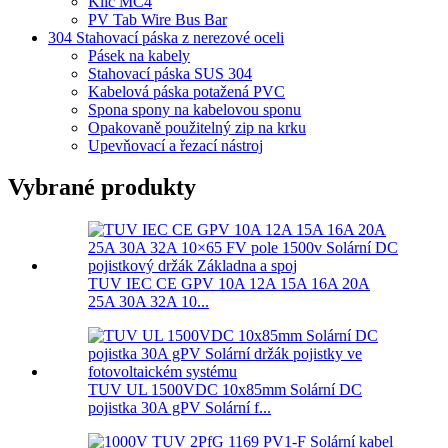
Klíč MC4
PV Tab Wire Bus Bar
304 Stahovací páska z nerezové oceli
Pásek na kabely
Stahovací páska SUS 304
Kabelová páska potažená PVC
Spona spony na kabelovou sponu
Opakovaně použitelný zip na krku
Upevňovací a řezací nástroj
Vybrané produkty
TUV IEC CE GPV 10A 12A 15A 16A 20A
25A 30A 32A 10...
TUV UL 1500VDC 10x85mm Solární DC
pojistka 30A gPV Solární f...