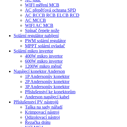
WIFI měření MCB
AC přepěťová ochrana SPD
AC RCCB RCB ELCB RCD
AC MCCB
WIFI AC MCB
Spínač čepele nože
Solární regulátor nabíjení
PWM solární regulátor
MPPT solární ovladač
Solární mikro invertor
400W mikro invertor
600W mikro invertor
1200W mikro měnič
Napájecí konektor Anderson
1P Andersonův konektor
2P Andersonův konektor
3P Andersonův konektor
Příslušenství ke konektorům
Anderson napájecí kabel
Příslušenství PV nástrojů
Taška na sady nářadí
Krimpovací nástroj
Odizolovací nástroj
Řezačka drátu