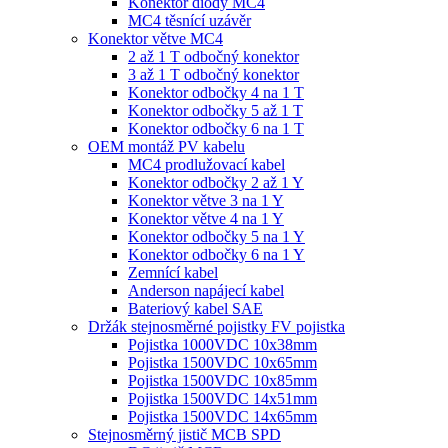
Konektor diody MC4
MC4 těsnící uzávěr
Konektor větve MC4
2 až 1 T odbočný konektor
3 až 1 T odbočný konektor
Konektor odbočky 4 na 1 T
Konektor odbočky 5 až 1 T
Konektor odbočky 6 na 1 T
OEM montáž PV kabelu
MC4 prodlužovací kabel
Konektor odbočky 2 až 1 Y
Konektor větve 3 na 1 Y
Konektor větve 4 na 1 Y
Konektor odbočky 5 na 1 Y
Konektor odbočky 6 na 1 Y
Zemnící kabel
Anderson napájecí kabel
Bateriový kabel SAE
Držák stejnosměrné pojistky FV pojistka
Pojistka 1000VDC 10x38mm
Pojistka 1500VDC 10x65mm
Pojistka 1500VDC 10x85mm
Pojistka 1500VDC 14x51mm
Pojistka 1500VDC 14x65mm
Stejnosměrný jistič MCB SPD