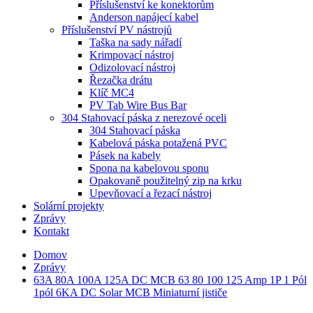
Příslušenství ke konektorům
Anderson napájecí kabel
Příslušenství PV nástrojů
Taška na sady nářadí
Krimpovací nástroj
Odizolovací nástroj
Řezačka drátu
Klíč MC4
PV Tab Wire Bus Bar
304 Stahovací páska z nerezové oceli
304 Stahovací páska
Kabelová páska potažená PVC
Pásek na kabely
Spona na kabelovou sponu
Opakovaně použitelný zip na krku
Upevňovací a řezací nástroj
Solární projekty
Zprávy
Kontakt
Domov
Zprávy
63A 80A 100A 125A DC MCB 63 80 100 125 Amp 1P 1 Pól
1pól 6KA DC Solar MCB Miniaturní jističe