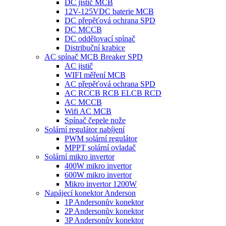
DC jistič MCB
12V-125VDC baterie MCB
DC přepěťová ochrana SPD
DC MCCB
DC oddělovací spínač
Distribuční krabice
AC spínač MCB Breaker SPD
AC jistič
WIFI měření MCB
AC přepěťová ochrana SPD
AC RCCB RCB ELCB RCD
AC MCCB
Wifi AC MCB
Spínač čepele nože
Solární regulátor nabíjení
PWM solární regulátor
MPPT solární ovladač
Solární mikro invertor
400W mikro invertor
600W mikro invertor
Mikro invertor 1200W
Napájecí konektor Anderson
1P Andersonův konektor
2P Andersonův konektor
3P Andersonův konektor