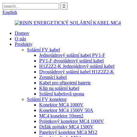
English
Domov
O nás
Produkty
Solární FV kabel
Jednojádrový solární kabel PV1-F
PV1-F dvoujádrový solární kabel
H1Z2Z2-K Jednojádrový solární kabel
Dvoujádrový solární kabel H1Z2Z2-K
Zemnící kabel
Kabel pro připojení baterie
Klip na solární kabel
Solární kabelová spona
Solární FV konektor
Konektor MC4 1000V
Konektor MC4 1500V 50A
MC4 konektor 10mm2
Pojistkový konektor MC4 1000V
Držák pojistky MC4 1500V
Panelový konektor MC4 M12