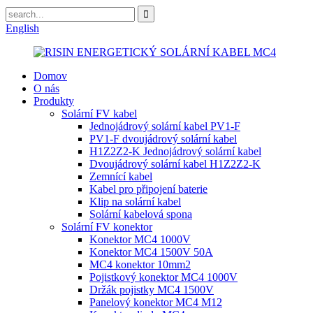
English
Domov
O nás
Produkty
Solární FV kabel
Jednojádrový solární kabel PV1-F
PV1-F dvoujádrový solární kabel
H1Z2Z2-K Jednojádrový solární kabel
Dvoujádrový solární kabel H1Z2Z2-K
Zemnící kabel
Kabel pro připojení baterie
Klip na solární kabel
Solární kabelová spona
Solární FV konektor
Konektor MC4 1000V
Konektor MC4 1500V 50A
MC4 konektor 10mm2
Pojistkový konektor MC4 1000V
Držák pojistky MC4 1500V
Panelový konektor MC4 M12