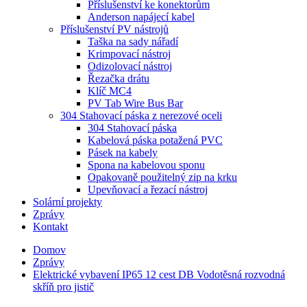
Příslušenství ke konektorům
Anderson napájecí kabel
Příslušenství PV nástrojů
Taška na sady nářadí
Krimpovací nástroj
Odizolovací nástroj
Řezačka drátu
Klíč MC4
PV Tab Wire Bus Bar
304 Stahovací páska z nerezové oceli
304 Stahovací páska
Kabelová páska potažená PVC
Pásek na kabely
Spona na kabelovou sponu
Opakovaně použitelný zip na krku
Upevňovací a řezací nástroj
Solární projekty
Zprávy
Kontakt
Domov
Zprávy
Elektrické vybavení IP65 12 cest DB Vodotěsná rozvodná
skříň pro jistič