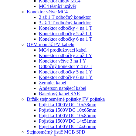
Konektor diody MC4
MC4 těsnící uzávěr
Konektor větve MC4
2 až 1 T odbočný konektor
3 až 1 T odbočný konektor
Konektor odbočky 4 na 1 T
Konektor odbočky 5 až 1 T
Konektor odbočky 6 na 1 T
OEM montáž PV kabelu
MC4 prodlužovací kabel
Konektor odbočky 2 až 1 Y
Konektor větve 3 na 1 Y
Odbočný konektor Y 4 na 1
Konektor odbočky 5 na 1 Y
Konektor odbočky 6 na 1 Y
Zemnící kabel
Anderson napájecí kabel
Bateriový kabel SAE
Držák stejnosměrné pojistky FV pojistka
Pojistka 1000VDC 10x38mm
Pojistka 1500VDC 10x65mm
Pojistka 1500VDC 10x85mm
Pojistka 1500VDC 14x51mm
Pojistka 1500VDC 14x65mm
Stejnosměrný jistič MCB SPD