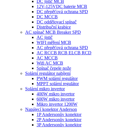
DC jistič MCB
12V-125VDC baterie MCB
DC přepěťová ochrana SPD
DC MCCB
DC oddělovací spínač
Distribuční krabice
AC spínač MCB Breaker SPD
AC jistič
WIFI měření MCB
AC přepěťová ochrana SPD
AC RCCB RCB ELCB RCD
AC MCCB
Wifi AC MCB
Spínač čepele nože
Solární regulátor nabíjení
PWM solární regulátor
MPPT solární regulátor
Solární mikro invertor
400W mikro invertor
600W mikro invertor
Mikro invertor 1200W
Napájecí konektor Anderson
1P Andersonův konektor
2P Andersonův konektor
3P Andersonův konektor