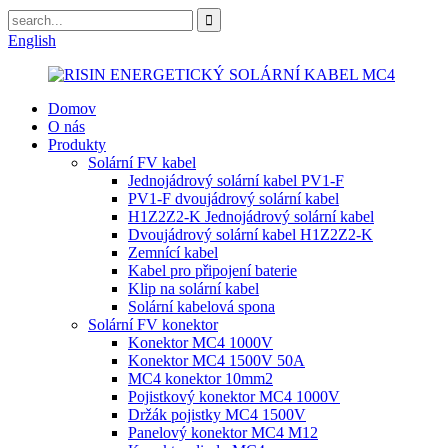
English
Domov
O nás
Produkty
Solární FV kabel
Jednojádrový solární kabel PV1-F
PV1-F dvoujádrový solární kabel
H1Z2Z2-K Jednojádrový solární kabel
Dvoujádrový solární kabel H1Z2Z2-K
Zemnící kabel
Kabel pro připojení baterie
Klip na solární kabel
Solární kabelová spona
Solární FV konektor
Konektor MC4 1000V
Konektor MC4 1500V 50A
MC4 konektor 10mm2
Pojistkový konektor MC4 1000V
Držák pojistky MC4 1500V
Panelový konektor MC4 M12