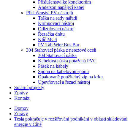
Příslušenství ke konektorům
Anderson napájecí kabel
Příslušenství PV nástrojů
Taška na sady nářadí
Krimpovací nástroj
Odizolovací nástroj
Řezačka drátu
Klíč MC4
PV Tab Wire Bus Bar
304 Stahovací páska z nerezové oceli
304 Stahovací páska
Kabelová páska potažená PVC
Pásek na kabely
Spona na kabelovou sponu
Opakovaně použitelný zip na krku
Upevňovací a řezací nástroj
Solární projekty
Zprávy
Kontakt
Domov
Zprávy
Tesla pokračuje v rozšiřování podnikání v oblasti skladování
energie v Číně