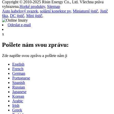
Copyright © 2010-2025 Risin Energy Co., Ltd. Všechna práva
vyhrazena.
Horké produkty
,
Sitemap
Auto kabelový svazek
,
solární konektor pv
,
Miniaturní jistič
,
Jistič
6ka
,
DC jistič
,
Mini jistič
,
Odeslat e-mail
x
Pošlete nám svou zprávu:
Zde napište svou zprávu a pošlete nám ji
English
French
German
Portuguese
Spanish
Russian
Japanese
Korean
Arabic
Irish
Greek