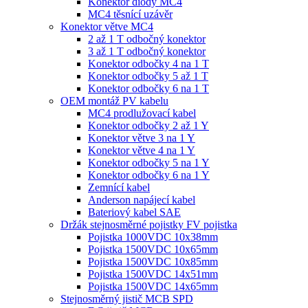
Konektor diody MC4
MC4 těsnící uzávěr
Konektor větve MC4
2 až 1 T odbočný konektor
3 až 1 T odbočný konektor
Konektor odbočky 4 na 1 T
Konektor odbočky 5 až 1 T
Konektor odbočky 6 na 1 T
OEM montáž PV kabelu
MC4 prodlužovací kabel
Konektor odbočky 2 až 1 Y
Konektor větve 3 na 1 Y
Konektor větve 4 na 1 Y
Konektor odbočky 5 na 1 Y
Konektor odbočky 6 na 1 Y
Zemnící kabel
Anderson napájecí kabel
Bateriový kabel SAE
Držák stejnosměrné pojistky FV pojistka
Pojistka 1000VDC 10x38mm
Pojistka 1500VDC 10x65mm
Pojistka 1500VDC 10x85mm
Pojistka 1500VDC 14x51mm
Pojistka 1500VDC 14x65mm
Stejnosměrný jistič MCB SPD