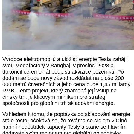
Výrobce elektromobilů a úložišť energie Tesla zahájil
svou Megafactory v Šanghaji v prosinci 2023 a
dokončil ceremoniál podpisu akvizice pozemků. Po
dodání se bude nový závod rozkládat na ploše 200
000 metrů čtverečních a jeho cena bude 1,45 miliardy
RMB. Tento projekt, který znamená její vstup na
čínský trh, je klíčovým milníkem pro strategii
společnosti pro globální trh skladování energie.
Vzhledem k tomu, že poptávka po skladování energie
stále roste, očekává se, že továrna se sídlem v Číně
naplní nedostatek kapacity Tesly a stane se hlavním
dodavatelským regionem pro globální objednávky