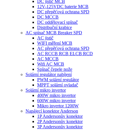
DC jistič MCB
12V-125VDC baterie MCB
DC přepěťová ochrana SPD
DC MCCB
DC oddělovací spínač
Distribuční krabice
AC spínač MCB Breaker SPD
AC jistič
WIFI měření MCB
AC přepěťová ochrana SPD
AC RCCB RCB ELCB RCD
AC MCCB
Wifi AC MCB
Spínač čepele nože
Solární regulátor nabíjení
PWM solární regulátor
MPPT solární ovladač
Solární mikro invertor
400W mikro invertor
600W mikro invertor
Mikro invertor 1200W
Napájecí konektor Anderson
1P Andersonův konektor
2P Andersonův konektor
3P Andersonův konektor