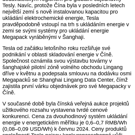
Tesly. Navíc, protože Čína byla v posledních letech
největší zemí s nově instalovanou kapacitou pro
ukládání elektrochemické energie, Tesla
pravděpodobně vstoupí na trh s ukládáním energie v
zemi se svými systémy pro ukládání energie
Megapack vyráběnými v Šanghaji.
Tesla od začátku letošního roku rozšiřuje své
podnikání v oblasti skladování energie v Číně.
Společnost oznámila svou výstavbu továrny v
šanghajské pilotní zóně volného obchodu Lingang
dříve v květnu a podepsala smlouvu na dodávku osmi
Megapacků se Shanghai Lingang Data Center, čímž
zajistila první várku objednávek pro své Megapacky v
Číně.
V současné době byla čínská veřejná aukce projektů
užitkového rozsahu vystavena tvrdé cenové
konkurenci. Cena za dvouhodinový systém ukládání
energie v energetickém měřítku je 0,6–0,7 RMB/Wh
(0,08–0,09 USD/Wh) k červnu 2024. Ceny produktů