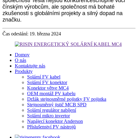
společnosti Tesla nejsou konkurenceschopné vůči
čínským výrobcům, ale společnost má bohaté
zkušenosti s globálními projekty a silný dopad na
značku.
Čas odeslání: 19. března 2024
Domov
O nás
Kontaktujte nás
Produkty
Solární FV kabel
Solární FV konektor
Konektor větve MC4
OEM montáž PV kabelu
Držák stejnosměrné pojistky FV pojistka
Stejnosměrný jistič MCB SPD
Solární regulátor nabíjení
Solární mikro invertor
Napájecí konektor Anderson
Příslušenství PV nástrojů